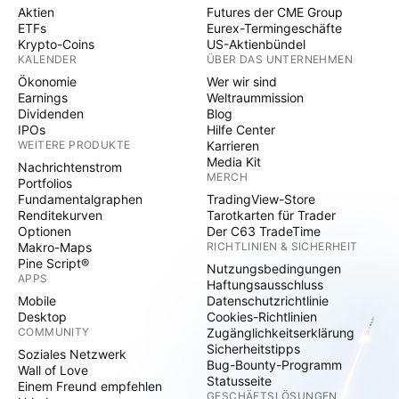
Aktien
Futures der CME Group
ETFs
Eurex-Termingeschäfte
Krypto-Coins
US-Aktienbündel
KALENDER
ÜBER DAS UNTERNEHMEN
Ökonomie
Wer wir sind
Earnings
Weltraummission
Dividenden
Blog
IPOs
Hilfe Center
WEITERE PRODUKTE
Karrieren
Media Kit
Nachrichtenstrom
MERCH
Portfolios
Fundamentalgraphen
TradingView-Store
Renditekurven
Tarotkarten für Trader
Optionen
Der C63 TradeTime
Makro-Maps
RICHTLINIEN & SICHERHEIT
Pine Script®
Nutzungsbedingungen
APPS
Haftungsausschluss
Mobile
Datenschutzrichtlinie
Desktop
Cookies-Richtlinien
COMMUNITY
Zugänglichkeitserklärung
Sicherheitstipps
Soziales Netzwerk
Bug-Bounty-Programm
Wall of Love
Statusseite
Einem Freund empfehlen
GESCHÄFTSLÖSUNGEN