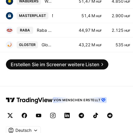
WABERER'S INTERNATIONAL NYRT.
51,47 M
4.850
WABERERS
HUF
HUF
Masterplast Nyrt
51,4 M
2.900
MASTERPLAST
HUF
HUF
Raba Automotive Group Nyrt.
44,97 M
2.125
RABA
HUF
HUF
Gloster Digital Group
43,22 M
535
GLOSTER
HUF
HUF
Erstellen Sie im Screener weitere Listen
VON MENSCHEN ERSTELLT
Deutsch