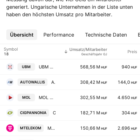
generiert. Ungarische Unternehmen in der Liste unten
haben den höchsten Umsatz pro Mitarbeiter.
Übersicht
Mehr
Performance
Technische Daten
Symbol
Umsatz/Mitarbeiter
Preis
Geschäftsjahr GJ
UBM Holding Nyrt
568,56 M
940
UBM
HUF
HUF
AutoWallis Plc Class C
308,42 M
144,0
AUTOWALLIS
HUF
HUF
MOL Hungarian Oil & Gas Plc Class A
302,55 M
4.650
MOL
HUF
HUF
CIG Pannonia Life Insurance Plc
182,71 M
304
CIGPANNONIA
HUF
HUF
Magyar Telekom Telecommunications PLC
150,66 M
2.696
MTELEKOM
HUF
HUF