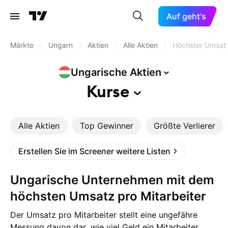
Auf geht's
Märkte
/
Ungarn
/
Aktien
/
Alle Aktien
/
Höchster Umsatz
Ungarische
Aktien
Kurse
Alle Aktien
Top Gewinner
Größte Verlierer
Erstellen Sie im Screener weitere Listen
Ungarische Unternehmen mit dem
höchsten Umsatz pro Mitarbeiter
Der Umsatz pro Mitarbeiter stellt eine ungefähre
Messung davon dar, wie viel Geld ein Mitarbeiter