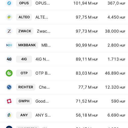
OPUS GLOBAL Nyrt.
101,94 M
367,0
OPUS
HUF
HUF
ALTEO Energy Services Plc Class A
97,75 M
4.450
ALTEO
HUF
HUF
Zwack Unicum Nyrt.
97,73 M
38.000
ZWACK
HUF
HUF
MBH Bank Plc. Class A
90,99 M
2.800
MKBBANK
HUF
HUF
4iG Nyrt.
89,11 M
1.713
4IG
HUF
HUF
OTP Bank Nyrt
83,03 M
46.890
OTP
HUF
HUF
Chemical Works of Gedeon Richter Plc
77,7 M
12.320
RICHTER
HUF
HUF
Goodwill Pharma Nyrt.
71,52 M
590
GWPH
HUF
HUF
ANY Security Printing Co. Plc
56,18 M
6.690
ANY
HUF
HUF