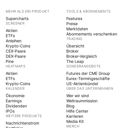
MEHR ALS EIN PRODUKT
TOOLS & ABONNEMENTS
Supercharts
Features
SCREENER
Preise
Marktdaten
Aktien
Abonnements verschenken
ETFs
TRADING
Anleihen
Krypto-Coins
Übersicht
CEX-Paare
Broker
DEX-Paare
Broker-Vergleich
Pine
The Leap
HEATMAPS
SONDERANGEBOTE
Aktien
Futures der CME Group
ETFs
Eurex-Termingeschäfte
Krypto-Coins
US-Aktienbündel
KALENDER
ÜBER DAS UNTERNEHMEN
Ökonomie
Wer wir sind
Earnings
Weltraummission
Dividenden
Blog
IPOs
Hilfe Center
WEITERE PRODUKTE
Karrieren
Media Kit
Nachrichtenstrom
MERCH