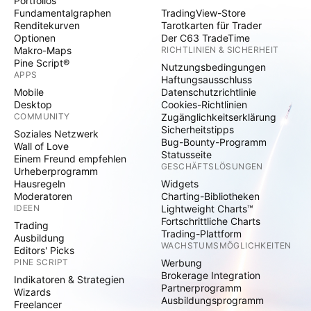
Portfolios
Fundamentalgraphen
TradingView-Store
Renditekurven
Tarotkarten für Trader
Optionen
Der C63 TradeTime
Makro-Maps
RICHTLINIEN & SICHERHEIT
Pine Script®
Nutzungsbedingungen
APPS
Haftungsausschluss
Mobile
Datenschutzrichtlinie
Desktop
Cookies-Richtlinien
COMMUNITY
Zugänglichkeitserklärung
Sicherheitstipps
Soziales Netzwerk
Bug-Bounty-Programm
Wall of Love
Statusseite
Einem Freund empfehlen
GESCHÄFTSLÖSUNGEN
Urheberprogramm
Hausregeln
Widgets
Moderatoren
Charting-Bibliotheken
IDEEN
Lightweight Charts™
Fortschrittliche Charts
Trading
Trading-Plattform
Ausbildung
WACHSTUMSMÖGLICHKEITEN
Editors' Picks
PINE SCRIPT
Werbung
Brokerage Integration
Indikatoren & Strategien
Partnerprogramm
Wizards
Ausbildungsprogramm
Freelancer