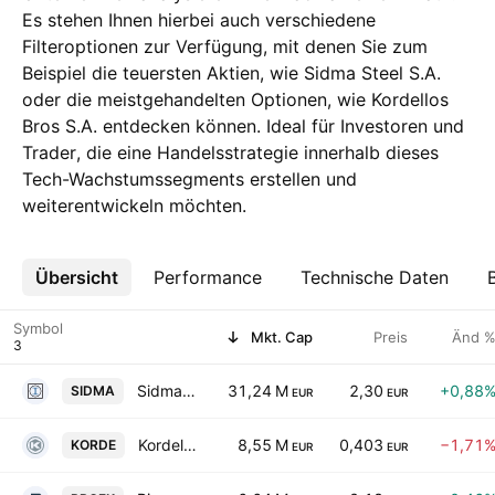
Es stehen Ihnen hierbei auch verschiedene
Filteroptionen zur Verfügung, mit denen Sie zum
Beispiel die teuersten Aktien, wie Sidma Steel S.A.
oder die meistgehandelten Optionen, wie Kordellos
Bros S.A. entdecken können. Ideal für Investoren und
Trader, die eine Handelsstrategie innerhalb dieses
Tech-Wachstumssegments erstellen und
weiterentwickeln möchten.
Übersicht
Mehr
Performance
Technische Daten
Symbol
Mkt. Cap
Preis
Änd 
Sidma Steel S.A.
31,24 M
2,30
+0,88
SIDMA
EUR
EUR
Kordellos Bros S.A.
8,55 M
0,403
−1,71
KORDE
EUR
EUR