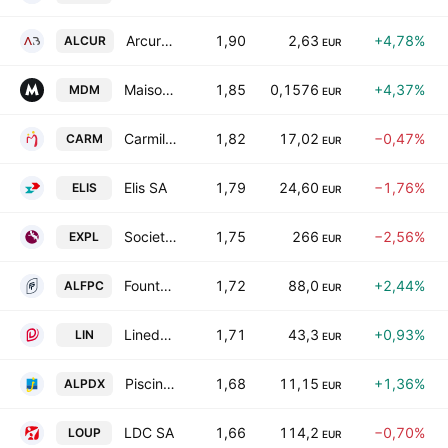
Arcure SA
1,90
2,63
+4,78%
ALCUR
EUR
Maisons du Monde SA
1,85
0,1576
+4,37%
MDM
EUR
Carmila SA
1,82
17,02
−0,47%
CARM
EUR
Elis SA
1,79
24,60
−1,76%
ELIS
EUR
Societe Explosifs et Produits Chimiques SA
1,75
266
−2,56%
EXPL
EUR
Fountaine Pajot SA
1,72
88,0
+2,44%
ALFPC
EUR
Linedata Services SA
1,71
43,3
+0,93%
LIN
EUR
Piscine Desjoyaux SA
1,68
11,15
+1,36%
ALPDX
EUR
LDC SA
1,66
114,2
−0,70%
LOUP
EUR