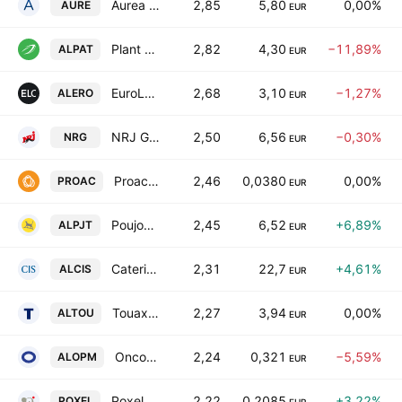
Aurea SA
2,85
5,80
0,00%
AURE
EUR
Plant Advanced Technologies SA
2,82
4,30
−11,89%
ALPAT
EUR
EuroLand Corporate SA
2,68
3,10
−1,27%
ALERO
EUR
NRJ Group SA
2,50
6,56
−0,30%
NRG
EUR
Proactis SA
2,46
0,0380
0,00%
PROAC
EUR
Poujoulat SA
2,45
6,52
+6,89%
ALPJT
EUR
Catering International Services
2,31
22,7
+4,61%
ALCIS
EUR
Touax SA
2,27
3,94
0,00%
ALTOU
EUR
Oncodesign Precision Medicine S.A.
2,24
0,321
−5,59%
ALOPM
EUR
Poxel SA
2,22
0,2085
+3,22%
POXEL