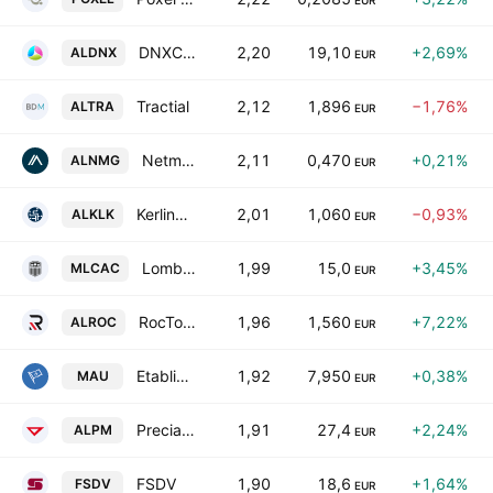
EUR
DNXCORP SE
2,20
19,10
+2,69%
ALDNX
EUR
Tractial
2,12
1,896
−1,76%
ALTRA
EUR
Netmedia Group
2,11
0,470
+0,21%
ALNMG
EUR
Kerlink SA
2,01
1,060
−0,93%
ALKLK
EUR
Lombard & Medot
1,99
15,0
+3,45%
MLCAC
EUR
RocTool SA
1,96
1,560
+7,22%
ALROC
EUR
Etablissements Maurel & Prom SA
1,92
7,950
+0,38%
MAU
EUR
Precia SA
1,91
27,4
+2,24%
ALPM
EUR
FSDV
1,90
18,6
+1,64%
FSDV
EUR