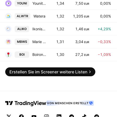
Younited Financial S.A.
1,34
7,50
0,00%
YOUNI
EUR
Watera
1,32
1,205
0,00%
ALWTR
EUR
Ikonisys SA
1,32
1,46
+4,29%
ALIKO
EUR
Marie Brizard Wine & Spirits SA
1,31
3,04
−0,33%
MBWS
EUR
Boiron SA
1,30
27,2
−1,09%
BOI
EUR
Erstellen Sie im Screener weitere Listen
VON MENSCHEN ERSTELLT