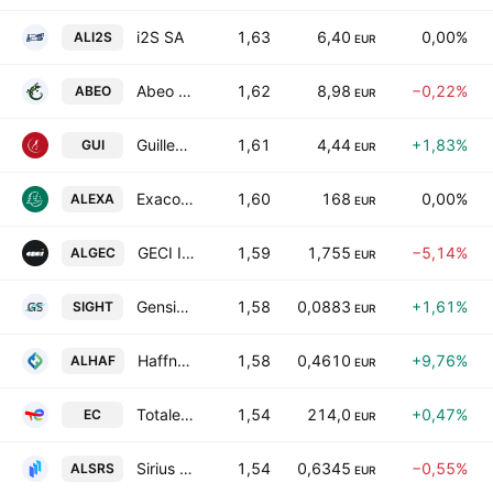
i2S SA
1,63
6,40
0,00%
ALI2S
EUR
Abeo SA
1,62
8,98
−0,22%
ABEO
EUR
Guillemot Corp. SA
1,61
4,44
+1,83%
GUI
EUR
Exacompta Clairefontaine SA
1,60
168
0,00%
ALEXA
EUR
GECI International SA
1,59
1,755
−5,14%
ALGEC
EUR
Gensight Biologics SA
1,58
0,0883
+1,61%
SIGHT
EUR
Haffner Energy SAS
1,58
0,4610
+9,76%
ALHAF
EUR
Totalenergies EP Gabon
1,54
214,0
+0,47%
EC
EUR
Sirius Media
1,54
0,6345
−0,55%
ALSRS
EUR