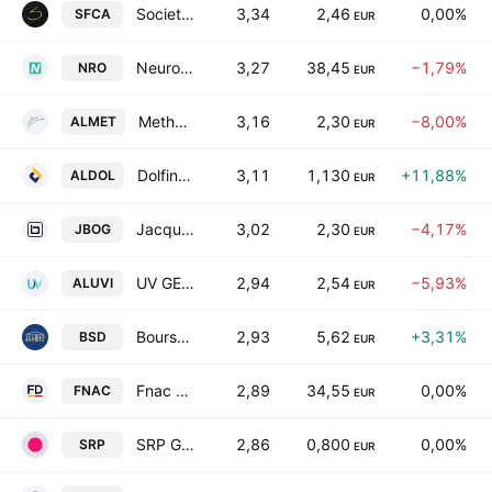
Societe Francaise de Casinos SA
3,34
2,46
0,00%
SFCA
EUR
Neurones SA
3,27
38,45
−1,79%
NRO
EUR
Methanor SCA
3,16
2,30
−8,00%
ALMET
EUR
Dolfines SA
3,11
1,130
+11,88%
ALDOL
EUR
Jacques Bogart SA
3,02
2,30
−4,17%
JBOG
EUR
UV GERMI Societe Anonyme
2,94
2,54
−5,93%
ALUVI
EUR
Bourse Direct SA
2,93
5,62
+3,31%
BSD
EUR
Fnac Darty SA
2,89
34,55
0,00%
FNAC
EUR
SRP Groupe SA
2,86
0,800
0,00%
SRP
EUR