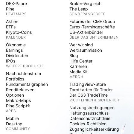
DEX-Paare
Broker-Vergleich
Pine
The Leap
HEATMAPS
SONDERANGEBOTE
Aktien
Futures der CME Group
ETFs
Eurex-Termingeschäfte
Krypto-Coins
US-Aktienbündel
KALENDER
ÜBER DAS UNTERNEHMEN
Ökonomie
Wer wir sind
Earnings
Weltraummission
Dividenden
Blog
IPOs
Hilfe Center
WEITERE PRODUKTE
Karrieren
Media Kit
Nachrichtenstrom
MERCH
Portfolios
Fundamentalgraphen
TradingView-Store
Renditekurven
Tarotkarten für Trader
Optionen
Der C63 TradeTime
Makro-Maps
RICHTLINIEN & SICHERHEIT
Pine Script®
Nutzungsbedingungen
APPS
Haftungsausschluss
Mobile
Datenschutzrichtlinie
Desktop
Cookies-Richtlinien
COMMUNITY
Zugänglichkeitserklärung