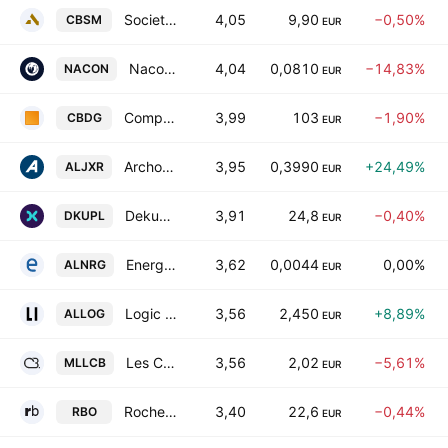
Societe Centrale des Bois et Scieries de la Manche
4,05
9,90
−0,50%
CBSM
EUR
Nacon SASU
4,04
0,0810
−14,83%
NACON
EUR
Compagnie du Cambodge SA
3,99
103
−1,90%
CBDG
EUR
Archos SA
3,95
0,3990
+24,49%
ALJXR
EUR
Dekuple
3,91
24,8
−0,40%
DKUPL
EUR
Energisme SA
3,62
0,0044
0,00%
ALNRG
EUR
Logic Instrument SA Class A
3,56
2,450
+8,89%
ALLOG
EUR
Les Constructeurs du Bois SA
3,56
2,02
−5,61%
MLLCB
EUR
Roche Bobois SA
3,40
22,6
−0,44%
RBO
EUR