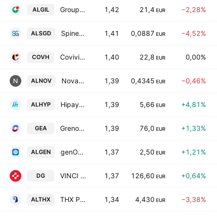
Groupe Guillin SA
1,42
21,4
−2,28%
ALGIL
EUR
SpineGuard
1,41
0,0887
−4,52%
ALSGD
EUR
Covivio Hotels SCA
1,40
22,8
0,00%
COVH
EUR
Novacyt S.A.
1,39
0,4345
−0,46%
ALNOV
EUR
Hipay Group SA
1,39
5,66
+4,81%
ALHYP
EUR
Grenobloise d'Electronique et d'Automatismes SA
1,39
76,0
+1,33%
GEA
EUR
genOway SA
1,37
2,50
+1,21%
ALGEN
EUR
VINCI SA
1,37
126,60
+0,64%
DG
EUR
THX Pharma
1,34
4,430
−3,38%
ALTHX
EUR