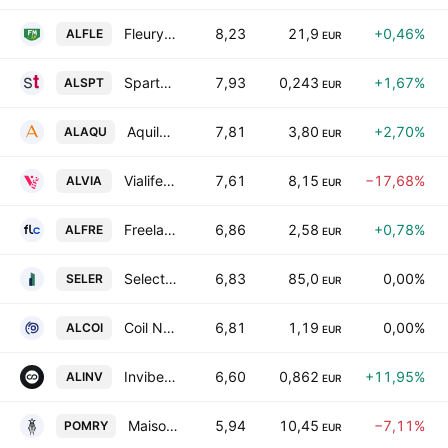
Fleury Michon SA
8,23
21,9
+0,46%
ALFLE
EUR
Spartoo SAS
7,93
0,243
+1,67%
ALSPT
EUR
Aquila SA
7,81
3,80
+2,70%
ALAQU
EUR
Vialife SA
7,61
8,15
−17,68%
ALVIA
EUR
Freelance.com
6,86
2,58
+0,78%
ALFRE
EUR
Selectirente SA
6,83
85,0
0,00%
SELER
EUR
Coil Naamloze vennootschap
6,81
1,19
0,00%
ALCOI
EUR
Invibes Advertising NV
6,60
0,862
+11,95%
ALINV
EUR
Maison Pommery & Associes
5,94
10,45
−7,11%
POMRY
EUR