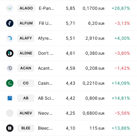
E-Pango
5,85
0,1700
+26,87%
ALAGO
EUR
Fill Up Media S.A.
5,71
6,20
−3,13%
ALFUM
EUR
Afyren SA
5,51
2,910
+4,30%
ALAFY
EUR
Don't Nod Entertainment SA
4,61
0,380
−3,80%
ALDNE
EUR
Acanthe Developpement SA
4,59
0,208
−1,42%
ACAN
EUR
Casino, Guichard-Perrachon SA
4,43
0,2210
+14,09%
CO
EUR
AB Science SA
4,42
0,806
+14,81%
AB
EUR
Neovacs SA
4,25
0,6800
−5,56%
ALNEV
A
EUR
Bleecker S.A.
4,10
115
+13,86%
BLEE
EUR