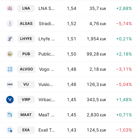
LNA Sante SA
1,54
35,7
+2,88%
LNA
EUR
Stradim-Espace Finances SA
1,52
4,76
−5,74%
ALSAS
EUR
Lhyfe SA
1,51
1,954
+0,21%
LHYFE
EUR
Publicis Groupe SA
1,50
99,28
+2,18%
PUB
EUR
Vogo SA
1,48
2,18
−3,11%
ALVGO
EUR
VusionGroup S.A.
1,46
126,3
−5,04%
VU
EUR
Virbac SA
1,45
343,5
+1,48%
VIRP
EUR
MaaT Pharma
1,45
2,830
+0,71%
MAAT
EUR
Exail Technologies SA
1,43
124,5
−1,03%
EXA
EUR