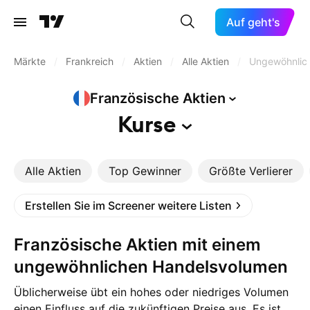
Auf geht's
Märkte
/
Frankreich
/
Aktien
/
Alle Aktien
/
Ungewöhnlic
Französische
Aktien
Kurse
Alle Aktien
Top Gewinner
Größte Verlierer
Erstellen Sie im Screener weitere Listen
Französische Aktien mit einem
ungewöhnlichen Handelsvolumen
Üblicherweise übt ein hohes oder niedriges Volumen
einen Einfluss auf die zukünftigen Preise aus. Es ist