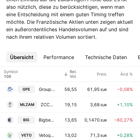
also nützlich, diese zu berücksichtigen, wenn man
eine Entscheidung mit einem guten Timing treffen
möchte. Die Französische Aktien unten zeigen aktuell
ein außerordentliches Handelsvolumen auf und sind
nach ihrem relativen Volumen sortiert.
Übersicht
Mehr
Performance
Technische Daten
Symbol
Rel.
Preis
Änd %
Vol.
Groupe Pizzorno Environnement SA
56,55
61,95
−0,08%
GPE
EUR
ZCCM Investments Holdings PLC Class B
19,15
3,68
+1,10%
MLZAM
EUR
Bigben Interactive SA
13,65
0,1470
−60,27%
BIG
EUR
Vetoquinol SA
13,02
71,3
+0,28%
VETO
EUR