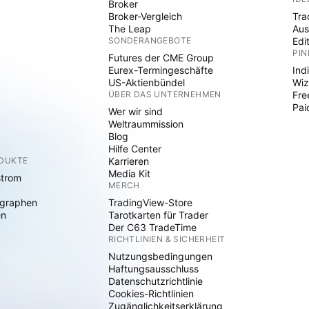
Broker
Broker-Vergleich
Tra
The Leap
Aus
SONDERANGEBOTE
Edi
PIN
Futures der CME Group
Eurex-Termingeschäfte
Ind
US-Aktienbündel
Wiz
ÜBER DAS UNTERNEHMEN
Fre
Pai
Wer wir sind
Weltraummission
Blog
Hilfe Center
ODUKTE
Karrieren
Media Kit
strom
MERCH
graphen
TradingView-Store
en
Tarotkarten für Trader
Der C63 TradeTime
RICHTLINIEN & SICHERHEIT
Nutzungsbedingungen
Haftungsausschluss
Datenschutzrichtlinie
Cookies-Richtlinien
Zugänglichkeitserklärung