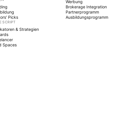
Werbung
ding
Brokerage Integration
bildung
Partnerprogramm
tors' Picks
Ausbildungsprogramm
E SCRIPT
ikatoren & Strategien
ards
elancer
d Spaces