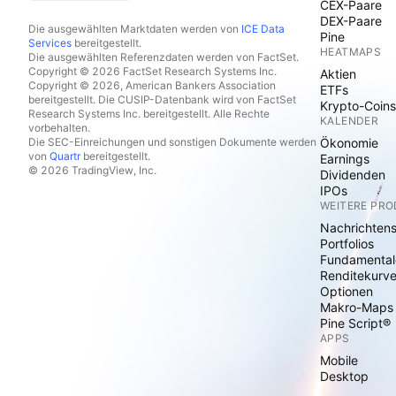
CEX-Paare
DEX-Paare
Die ausgewählten Marktdaten werden von
ICE Data
Pine
Services
bereitgestellt.
HEATMAPS
Die ausgewählten Referenzdaten werden von FactSet.
Copyright © 2026 FactSet Research Systems Inc.
Aktien
Copyright © 2026, American Bankers Association
ETFs
bereitgestellt. Die CUSIP-Datenbank wird von FactSet
Krypto-Coins
Research Systems Inc. bereitgestellt. Alle Rechte
KALENDER
vorbehalten.
Die SEC-Einreichungen und sonstigen Dokumente werden
Ökonomie
von
Quartr
bereitgestellt.
Earnings
© 2026 TradingView, Inc.
Dividenden
IPOs
WEITERE PR
Nachrichten
Portfolios
Fundamental
Renditekurv
Optionen
Makro-Maps
Pine Script®
APPS
Mobile
Desktop