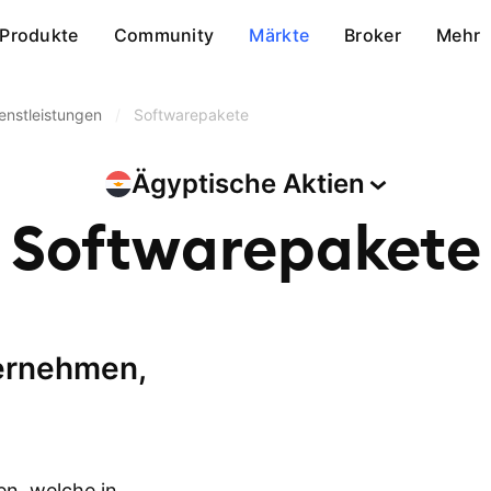
Produkte
Community
Märkte
Broker
Mehr
enstleistungen
/
Softwarepakete
Ägyptische
Aktien
Softwarepakete
en, welche in