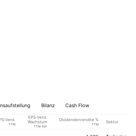
saufstellung
Bilanz
Cash Flow
EPS‑Verd.
PS‑Verd.
Dividendenrendite %
Sektor
Wachstum
TTM
TTM
TTM YoY