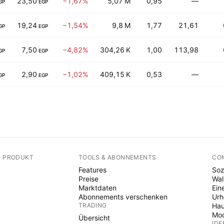
23,50
−1,67%
5,07 M
0,95
—
GP
EGP
19,24
−1,54%
9,8 M
1,77
21,61
GP
EGP
7,50
−4,82%
304,26 K
1,00
113,98
GP
EGP
2,90
−1,02%
409,15 K
0,53
—
GP
EGP
N PRODUKT
TOOLS & ABONNEMENTS
CO
Features
Soz
Preise
Wal
Marktdaten
Ein
Abonnements verschenken
Ur
TRADING
Hau
Mod
Übersicht
IDE