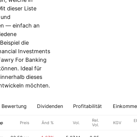
it dieser Liste
 und
en — einfach an
hiedene
Beispiel die
inancial Investments
 Fawry For Banking
önnen. Ideal für
 innerhalb dieses
ntwickeln möchten.
Bewertung
Dividenden
Profitabilität
Einkommen
Rel.
E
ap
Preis
Änd %
Vol.
KGV
Vol.