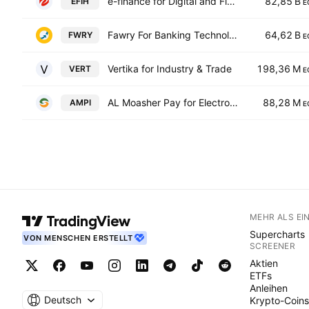
e-finance for Digital and Financial Investments S.A.E.
82,85 B
EFIH
E
Fawry For Banking Technology And Electronic Payment
64,62 B
FWRY
E
Vertika for Industry & Trade
198,36 M
VERT
E
AL Moasher Pay for Electronic Payment and Collection (S.A.E)
88,28 M
AMPI
E
MEHR ALS EI
Supercharts
VON MENSCHEN ERSTELLT
SCREENER
Aktien
ETFs
Anleihen
Deutsch
Krypto-Coins