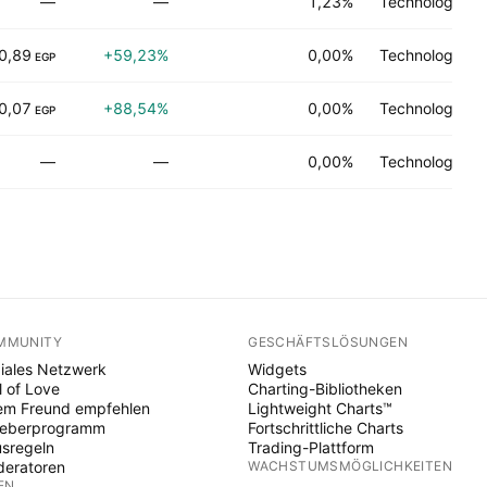
—
—
1,23%
Technologie Di
0,89
+59,23%
0,00%
Technologie Di
EGP
0,07
+88,54%
0,00%
Technologie Di
EGP
—
—
0,00%
Technologie Di
MMUNITY
GESCHÄFTSLÖSUNGEN
iales Netzwerk
Widgets
l of Love
Charting-Bibliotheken
em Freund empfehlen
Lightweight Charts™
heberprogramm
Fortschrittliche Charts
sregeln
Trading-Plattform
eratoren
WACHSTUMSMÖGLICHKEITEN
EN