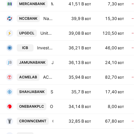
Mercantile Bank PLC
41,51 B
7,30
−
MERCANBANK
BDT
BDT
National Credit and Commerce Bank PLC
39,9 B
15,30
−
NCCBANK
BDT
BDT
United Power Generation & Distribution Co. Ltd.
39,08 B
120,50
−
UPGDCL
BDT
BDT
Investment Corporation of Bangladesh
36,21 B
46,00
−
ICB
BDT
BDT
Jamuna Bank PLC
36,13 B
24,10
JAMUNABANK
BDT
BDT
ACME Laboratories Ltd.
35,94 B
82,70
−
ACMELAB
BDT
BDT
Shahjalal Islami Bank PLC
35,7 B
17,40
SHAHJABANK
BDT
BDT
One Bank PLC
34,14 B
8,00
ONEBANKPLC
BDT
BDT
Crown Cement PLC
32,85 B
67,80
−
CROWNCEMNT
BDT
BDT