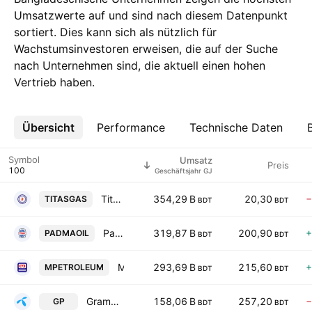
Umsatzwerte auf und sind nach diesem Datenpunkt
sortiert. Dies kann sich als nützlich für
Wachstumsinvestoren erweisen, die auf der Suche
nach Unternehmen sind, die aktuell einen hohen
Vertrieb haben.
Übersicht
Mehr
Performance
Technische Daten
Symbol
Umsatz
Preis
Geschäftsjahr GJ
Titas Gas Transmission and Distribution PLC
354,29 B
20,30
−
TITASGAS
BDT
BDT
Padma Oil PLC
319,87 B
200,90
+
PADMAOIL
BDT
BDT
Meghna Petroleum PLC
293,69 B
215,60
+
MPETROLEUM
BDT
BDT
Grameenphone Ltd.
158,06 B
257,20
−
GP
BDT
BDT