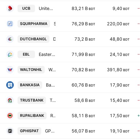
United Commercial Bank PLC
83,21 B
9,40
−
UCB
BDT
BDT
Square Pharmaceuticals PLC
76,29 B
220,00
−
SQURPHARMA
BDT
BDT
Dutch-Bangla Bank PLC
73,2 B
48,80
−
DUTCHBANGL
BDT
BDT
Eastern Bank PLC
71,99 B
24,10
−
EBL
BDT
BDT
Walton Hi-Tech Industries PLC
70,82 B
391,80
−
WALTONHIL
BDT
BDT
Bank Asia PLC
60,76 B
17,90
−
BANKASIA
BDT
BDT
Trust Bank PLC
58,6 B
15,40
−
TRUSTBANK
BDT
BDT
Rupali Bank PLC
58,11 B
17,50
+
RUPALIBANK
BDT
BDT
GPH Ispat Limited
56,07 B
19,10
−
GPHISPAT
BDT
BDT