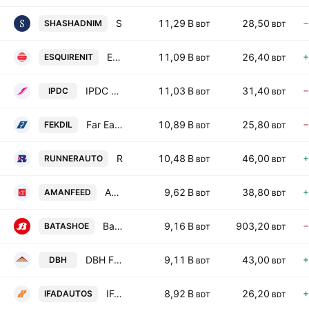
Shasha Denims PLC
11,29 B
28,50
−
SHASHADNIM
BDT
BDT
Esquire Knit Composite PLC
11,09 B
26,40
+
ESQUIRENIT
BDT
BDT
IPDC Finance PLC
11,03 B
31,40
−
IPDC
BDT
BDT
Far East Knitting & Dyeing Industries PLC.
10,89 B
25,80
−
FEKDIL
BDT
BDT
Runner Automobiles PLC
10,48 B
46,00
+
RUNNERAUTO
BDT
BDT
Aman Feed PLC
9,62 B
38,80
+
AMANFEED
BDT
BDT
Bata Shoe Co. (Bangladesh) Ltd.
9,16 B
903,20
−
BATASHOE
BDT
BDT
DBH Finance PLC
9,11 B
43,00
+
DBH
BDT
BDT
IFAD Autos PLC
8,92 B
26,20
+
IFADAUTOS
BDT
BDT