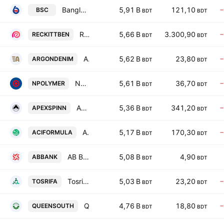
Bangladesh Shipping Corporation
5,91 B
121,10
−
BSC
BDT
BDT
Reckitt Benckiser (Bangladesh) PLC
5,66 B
3.300,90
−
RECKITTBEN
BDT
BDT
Argon Denims Ltd.
5,62 B
23,80
−
ARGONDENIM
BDT
BDT
National Polymer Industries PLC
5,61 B
36,70
−
NPOLYMER
BDT
BDT
Apex Spinning and Knitting Mills Ltd.
5,36 B
341,20
−
APEXSPINN
BDT
BDT
ACI Formulations PLC
5,17 B
170,30
−
ACIFORMULA
BDT
BDT
AB Bank PLC
5,08 B
4,90
ABBANK
BDT
BDT
Tosrifa Industries PLC
5,03 B
23,20
−
TOSRIFA
BDT
BDT
Queen South Textile Mills Ltd.
4,76 B
18,80
−
QUEENSOUTH
BDT
BDT