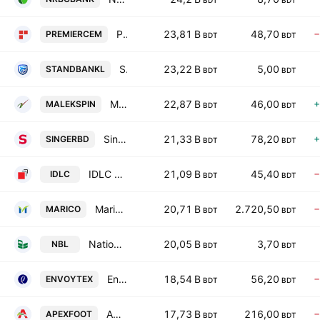
BDT
BDT
Premier Cement Mills PLC
23,81 B
48,70
−
PREMIERCEM
BDT
BDT
Standard Islami Bank PLC
23,22 B
5,00
STANDBANKL
BDT
BDT
Malek Spinning Mills PLC
22,87 B
46,00
+
MALEKSPIN
BDT
BDT
Singer Bangladesh Limited
21,33 B
78,20
+
SINGERBD
BDT
BDT
IDLC Finance PLC.
21,09 B
45,40
−
IDLC
BDT
BDT
Marico Bangladesh Limited.
20,71 B
2.720,50
−
MARICO
BDT
BDT
National Bank PLC
20,05 B
3,70
NBL
BDT
BDT
Envoy Textiles Ltd.
18,54 B
56,20
−
ENVOYTEX
BDT
BDT
Apex Footwear Ltd.
17,73 B
216,00
−
APEXFOOT
BDT
BDT