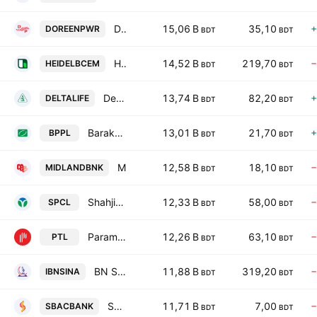
Doreen Power Generations & Systems Ltd.
15,06 B
35,10
+
DOREENPWR
BDT
BDT
Heidelberg Materials Bangladesh PLC
14,52 B
219,70
−
HEIDELBCEM
BDT
BDT
Delta Life Insurance Company Ltd.
13,74 B
82,20
+
DELTALIFE
BDT
BDT
Baraka Patenga Power Ltd.
13,01 B
21,70
+
BPPL
BDT
BDT
Midland Bank PLC
12,58 B
18,10
−
MIDLANDBNK
BDT
BDT
Shahjibazar Power Co Ltd
12,33 B
58,00
−
SPCL
BDT
BDT
Paramount Textile PLC
12,26 B
63,10
−
PTL
BDT
BDT
BN SINA Pharmaceutical Industry PLC
11,88 B
319,20
−
IBNSINA
BDT
BDT
SBAC Bank PLC.
11,71 B
7,00
−
SBACBANK
BDT
BDT