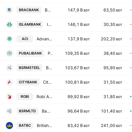
BRAC Bank PLC
147,9 B
63,50
−
BRACBANK
BDT
BDT
Islami Bank Bangladesh PLC
146,1 B
30,30
−
ISLAMIBANK
BDT
BDT
Advanced Chemical Industries PLC
137,9 B
202,20
−
ACI
BDT
BDT
Pubali Bank PLC
109,35 B
38,40
−
PUBALIBANK
BDT
BDT
BSRM Steels Limited
103,67 B
95,90
−
BSRMSTEEL
BDT
BDT
City Bank PLC
100,81 B
31,50
CITYBANK
BDT
BDT
Robi Axiata PLc
99,92 B
31,80
+
ROBI
BDT
BDT
Bangladesh Steel Re-Rolling Mills Ltd.
96,64 B
101,40
+
BSRMLTD
BDT
BDT
British American Tobacco Bangladesh Co Ltd
83,42 B
241,00
−
BATBC
BDT
BDT