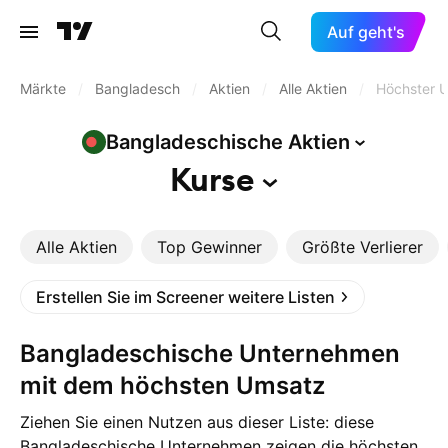
Auf geht's
Märkte
/
Bangladesch
/
Aktien
/
Alle Aktien
/
Höchster 
Bangladeschische
Aktien
Kurse
Alle Aktien
Top Gewinner
Größte Verlierer
Erstellen Sie im Screener weitere Listen
Bangladeschische Unternehmen
mit dem höchsten Umsatz
Ziehen Sie einen Nutzen aus dieser Liste: diese
Bangladeschische Unternehmen zeigen die höchsten