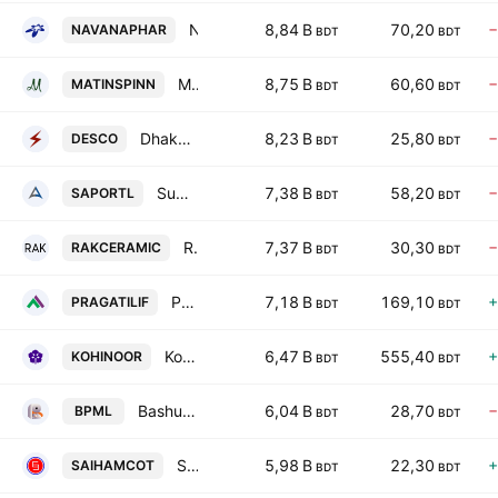
Navana Pharmaceuticals PLC
8,84 B
70,20
−
NAVANAPHAR
BDT
BDT
Matin Spinning PLC
8,75 B
60,60
−
MATINSPINN
BDT
BDT
Dhaka Electric Supply Co. Ltd.
8,23 B
25,80
−
DESCO
BDT
BDT
Summit Alliance Port Limited
7,38 B
58,20
−
SAPORTL
BDT
BDT
RAK Ceramics (Baneladesh) Limited
7,37 B
30,30
−
RAKCERAMIC
BDT
BDT
Pragati Life Insurance PLC
7,18 B
169,10
+
PRAGATILIF
BDT
BDT
Kohinoor Chemical Company (Bangladesh) PLC
6,47 B
555,40
+
KOHINOOR
BDT
BDT
Bashundhara Paper Mill Ltd.
6,04 B
28,70
−
BPML
BDT
BDT
Saiham Cotton Mills Ltd.
5,98 B
22,30
+
SAIHAMCOT
BDT
BDT