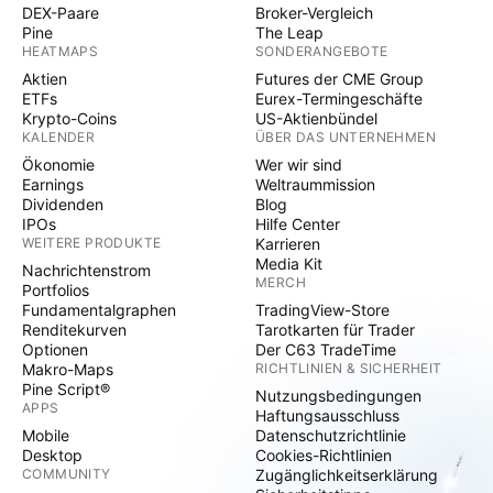
DEX-Paare
Broker-Vergleich
Pine
The Leap
HEATMAPS
SONDERANGEBOTE
Aktien
Futures der CME Group
ETFs
Eurex-Termingeschäfte
Krypto-Coins
US-Aktienbündel
KALENDER
ÜBER DAS UNTERNEHMEN
Ökonomie
Wer wir sind
Earnings
Weltraummission
Dividenden
Blog
IPOs
Hilfe Center
WEITERE PRODUKTE
Karrieren
Media Kit
Nachrichtenstrom
MERCH
Portfolios
Fundamentalgraphen
TradingView-Store
Renditekurven
Tarotkarten für Trader
Optionen
Der C63 TradeTime
Makro-Maps
RICHTLINIEN & SICHERHEIT
Pine Script®
Nutzungsbedingungen
APPS
Haftungsausschluss
Mobile
Datenschutzrichtlinie
Desktop
Cookies-Richtlinien
COMMUNITY
Zugänglichkeitserklärung