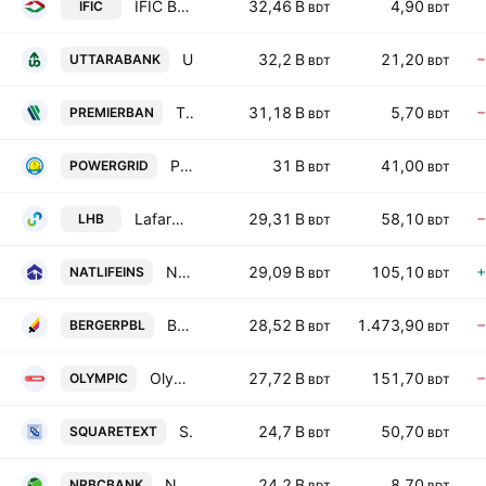
IFIC Bank PLC
32,46 B
4,90
IFIC
BDT
BDT
Uttara Bank PLC
32,2 B
21,20
−
UTTARABANK
BDT
BDT
The Premier Bank PLC
31,18 B
5,70
−
PREMIERBAN
BDT
BDT
Power Grid Co. of Bangladesh Ltd.
31 B
41,00
POWERGRID
BDT
BDT
LafargeHolcim Bangladesh PLC
29,31 B
58,10
−
LHB
BDT
BDT
National Life Insurance PLC
29,09 B
105,10
+
NATLIFEINS
BDT
BDT
Berger Paints Bangladesh Ltd.
28,52 B
1.473,90
−
BERGERPBL
BDT
BDT
Olympic Industries PLC.
27,72 B
151,70
−
OLYMPIC
BDT
BDT
Square Textiles PLC
24,7 B
50,70
SQUARETEXT
BDT
BDT
NRBC Bank PLC
24,2 B
8,70
NRBCBANK