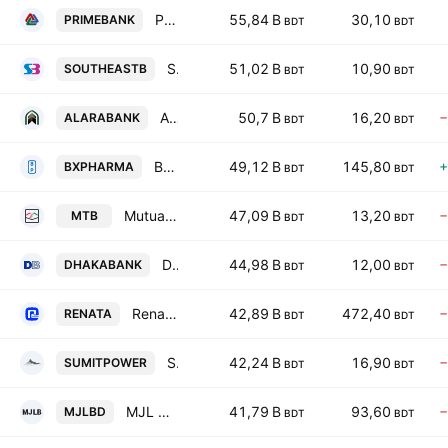
Prime Bank PLC
55,84 B
30,10
PRIMEBANK
BDT
BDT
Southeast Bank PLC
51,02 B
10,90
SOUTHEASTB
BDT
BDT
Al-Arafah Islami Bank PLC
50,7 B
16,20
−
ALARABANK
BDT
BDT
Beximco Pharmaceuticals Plc
49,12 B
145,80
+
BXPHARMA
BDT
BDT
Mutual Trust Bank PLC
47,09 B
13,20
−
MTB
BDT
BDT
Dhaka Bank PLC
44,98 B
12,00
−
DHAKABANK
BDT
BDT
Renata PLC
42,89 B
472,40
−
RENATA
BDT
BDT
Summit Power Ltd.
42,24 B
16,90
−
SUMITPOWER
BDT
BDT
MJL Bangladesh PLC
41,79 B
93,60
−
MJLBD
BDT
BDT