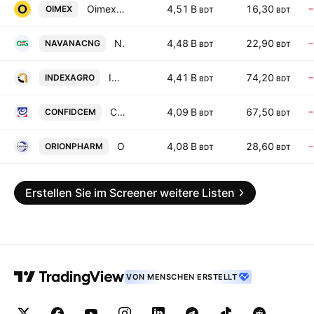
Oimex Electrode Ltd.
4,51 B
16,30
−
OIMEX
BDT
BDT
Navana CNG Limited
4,48 B
22,90
−
NAVANACNG
BDT
BDT
Index Agro Industries Ltd
4,41 B
74,20
−
INDEXAGRO
BDT
BDT
Confidence Cement PLC
4,09 B
67,50
−
CONFIDCEM
BDT
BDT
Orion Pharma Ltd.
4,08 B
28,60
−
ORIONPHARM
BDT
BDT
Erstellen Sie im Screener weitere Listen
VON MENSCHEN ERSTELLT