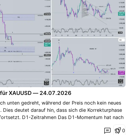
e für XAUUSD — 24.07.2026
 unten gedreht, während der Preis noch kein neues
 Dies deutet darauf hin, dass sich die Korrekturphase
 fortsetzt. D1-Zeitrahmen Das D1-Momentum hat nach
 dem Preis nicht gelungen ist, oberhalb der Marke von
0
rseits hat der Preis während der vorherigen bullischen