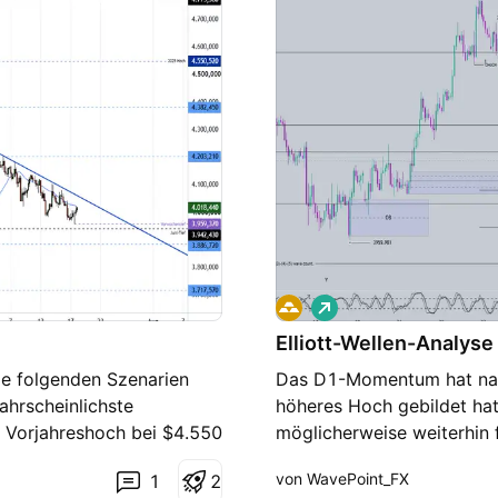
L
o
Elliott-Wellen-Analys
n
g
e folgenden Szenarien
Das D1-Momentum hat nach
ahrscheinlichste
höheres Hoch gebildet hat.
 Vorjahreshoch bei $4.550
möglicherweise weiterhin
etzen. Dort ist die
unten gedreht, während es
von WavePoint_FX
1
2
ekturimpulse bestimmen
4201 zu schließen. Andere