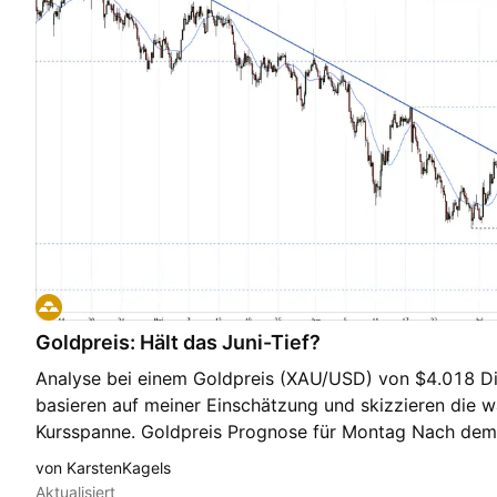
Goldpreis: Hält das Juni-Tief?
Analyse bei einem Goldpreis (XAU/USD) von $4.018 Di
basieren auf meiner Einschätzung und skizzieren die w
Kursspanne. Goldpreis Prognose für Montag Nach dem
konnte der Kurs im Januar sein Allzeithoch bei $5.598 s
von KarstenKagels
Dynamik jedoch stark eingebrochen und volatile Korr
Aktualisiert