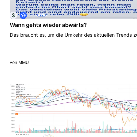
A
u
Wann gehts wieder abwärts?
s
b
Das braucht es, um die Umkehr des aktuellen Trends z
i
l
d
u
n
g
von MMU