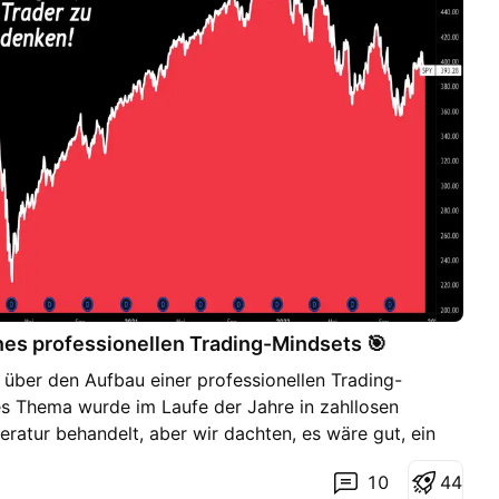
nes professionellen Trading-Mindsets 🎯
 über den Aufbau einer professionellen Trading-
es Thema wurde im Laufe der Jahre in zahllosen
eratur behandelt, aber wir dachten, es wäre gut, ein
nntnisse für die TradingView Community
10
4
4
ir los! 1.) Fang an, in Wahrscheinlichkeiten zu