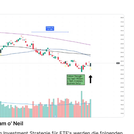
am o' Neil
g Investment Strategie für ETF's werden die folgenden