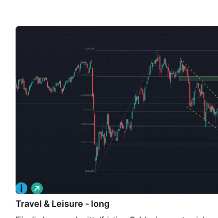
L
o
Travel & Leisure - long
n
g