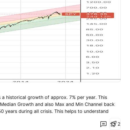
en kannst, unabhängig davon, was in den Märkten
 den Erwartungswert und das Selbstbewusstsein ist eine
zient ist, die du aber mit 100 %iger Sicherheit
voller als eine Strategie, die zu 70 % effizient ist, die
eit genau ausführen kannst. Sich nicht von einem
, ist der wahre Flex. Entwerfe eine Strategie zur
icht von Verlusten. - Wie dem auch sei, vielen Dank
nen Start in die Woche! Lass uns in einem Kommentar
nt hast, und wir werden in Erwägung ziehen, eine
ngewandte Trading-Psychologie zu erstellen. - Team
a historical growth of approx. 7% per year. This
 Median Growth and also Max and Min Channel back
0 years during all crisis. This helps to understand
d to 7% yearly growth, whether overvalued or
2