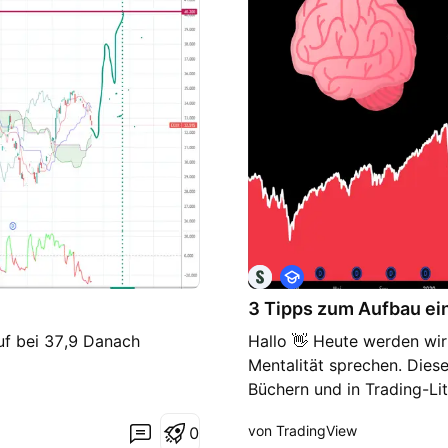
A
u
3 Tipps zum Aufbau ei
s
b
auf bei 37,9 Danach
Hallo 👋 Heute werden wir
i
l
Mentalität sprechen. Dies
d
Büchern und in Trading-Lit
u
n
paar der wichtigsten Erke
g
von TradingView
0
zusammenzufassen. Legen w