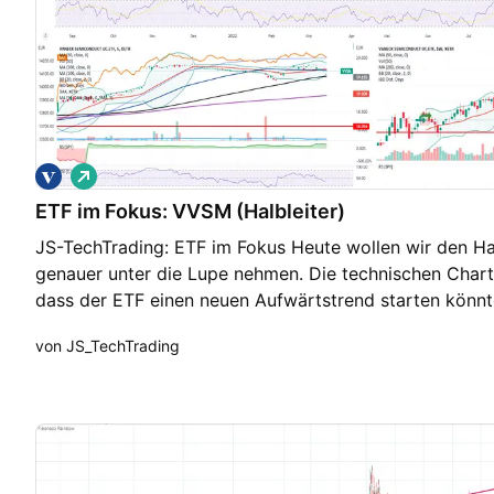
L
o
ETF im Fokus: VVSM (Halbleiter)
n
g
JS-TechTrading: ETF im Fokus Heute wollen wir den H
genauer unter die Lupe nehmen. Die technischen Chart
dass der ETF einen neuen Aufwärtstrend starten könnte
risikoarmer Einstieg oberhalb des Hochs vom Freitag.
von JS_TechTrading
eingezeichneten roten Linien gesetzt werden (gemittel
Gewinnziel legt bei > 30% und damit deutlich oberhalb 
Hintergrundinformationen zum Investmentthema: Halblei
anderes als Mikrochips und gelten als Wachstumssparte
elementarer Baustein der High-Tech-Industrie. Sie fin
technischen Bauteilen wie Computerchips oder Mikrop