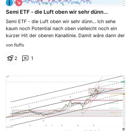
S
Theta Woche im Golden Glide Income Journal.
h
Golden Glide Income Struktur. Klarheit. Income.
Semi ETF - die Luft oben wir sehr dünn...
o
r
Semi ETF - die Luft oben wir sehr dünn... Ich sehe
t
kaum noch Potential nach oben vielleicht noch ein
kurzer Hit der oberen Kanallinie. Damit wäre dann der
doppelte Kanalabtrag erreicht. Rücklauf bis 260 -
von fluffo
265 $ wäre mehr als gesund.
2
1