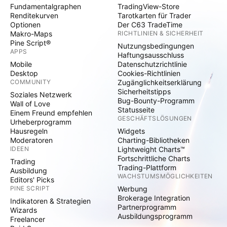
Fundamentalgraphen
TradingView-Store
Renditekurven
Tarotkarten für Trader
Optionen
Der C63 TradeTime
Makro-Maps
RICHTLINIEN & SICHERHEIT
Pine Script®
Nutzungsbedingungen
APPS
Haftungsausschluss
Mobile
Datenschutzrichtlinie
Desktop
Cookies-Richtlinien
COMMUNITY
Zugänglichkeitserklärung
Sicherheitstipps
Soziales Netzwerk
Bug-Bounty-Programm
Wall of Love
Statusseite
Einem Freund empfehlen
GESCHÄFTSLÖSUNGEN
Urheberprogramm
Hausregeln
Widgets
Moderatoren
Charting-Bibliotheken
IDEEN
Lightweight Charts™
Fortschrittliche Charts
Trading
Trading-Plattform
Ausbildung
WACHSTUMSMÖGLICHKEITEN
Editors' Picks
PINE SCRIPT
Werbung
Brokerage Integration
Indikatoren & Strategien
Partnerprogramm
Wizards
Ausbildungsprogramm
Freelancer