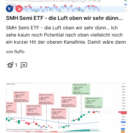
S
h
SMH Semi ETF - die Luft oben wir sehr dünn...
o
r
SMH Semi ETF - die Luft oben wir sehr dünn... Ich
t
sehe kaum noch Potential nach oben vielleicht noch
ein kurzer Hit der oberen Kanallinie. Damit wäre dann
der doppelte Kanalabtrag erreicht. Rücklauf bis 275 -
von fluffo
280 $ wäre mehr als gesund.
1