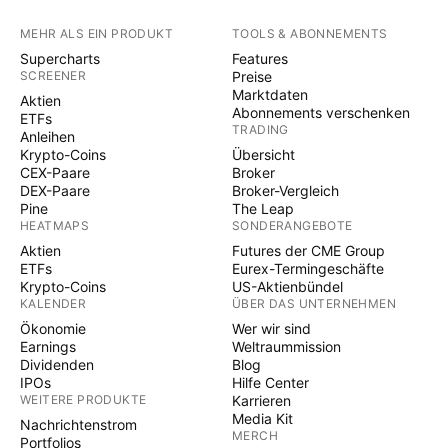
MEHR ALS EIN PRODUKT
TOOLS & ABONNEMENTS
Supercharts
Features
SCREENER
Preise
Marktdaten
Aktien
Abonnements verschenken
ETFs
TRADING
Anleihen
Krypto-Coins
Übersicht
CEX-Paare
Broker
DEX-Paare
Broker-Vergleich
Pine
The Leap
HEATMAPS
SONDERANGEBOTE
Aktien
Futures der CME Group
ETFs
Eurex-Termingeschäfte
Krypto-Coins
US-Aktienbündel
KALENDER
ÜBER DAS UNTERNEHMEN
Ökonomie
Wer wir sind
Earnings
Weltraummission
Dividenden
Blog
IPOs
Hilfe Center
WEITERE PRODUKTE
Karrieren
Media Kit
Nachrichtenstrom
MERCH
Portfolios