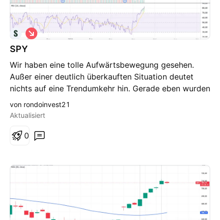
S
h
SPY
o
r
Wir haben eine tolle Aufwärtsbewegung gesehen.
t
Außer einer deutlich überkauften Situation deutet
nichts auf eine Trendumkehr hin. Gerade eben wurden
dennoch kfr. Bear Spreads gekauft ( hedging für
von rondoinvest21
Depot) -warum? Typisch wäre zumindest ein close
Aktualisiert
des 1. kleinen gaps nächste Woche. Toll wäre das
Anlaufen des 2. gaps. - aber eher kfr. nicht
0
wahrscheinlich. Ziel für eine Minikorrektur wäre die
698 - 704er Zone für diesen kfr. taktischen Trade.