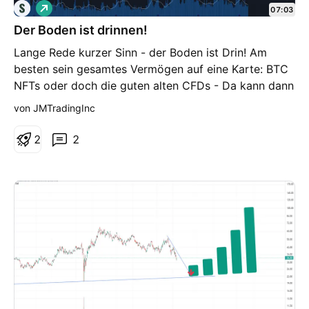
L
zu finanzieren. ACHTUNG: das Risiko im aktuellen
07:03
o
Markt ist noch nicht niedrig, d.h. eine weitere
Der Boden ist drinnen!
n
g
Korrektur nach unten kann nicht ausgeschlossen
Lange Rede kurzer Sinn - der Boden ist Drin! Am
werden. Insgesamt steht unser Risikomodell auf 1.9,
besten sein gesamtes Vermögen auf eine Karte: BTC
d.h. wir empfehlen einen Investitionsgrad von ca. 25-
NFTs oder doch die guten alten CFDs - Da kann dann
35%.
auch nichts schief gehen :P Spaß bei Seite. ETFs
von JMTradingInc
meinte ich natürlich MFG JM
2
2