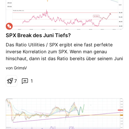
SPX Break des Juni Tiefs?
Das Ratio Utilities / SPX ergibt eine fast perfekte
inverse Korrelation zum SPX. Wenn man genau
hinschaut, dann ist das Ratio bereits über seinem Juni
High , während der SPX das Juni Low noch nicht
von GrimsV
gebrochen hat. Nun Kann man vermuten, dass der
Kanal weiterbestehen wird. Für mich ist der RSI 100
7
1
bzw. seine 50iger Linie als Ausbruchslevel
entscheidend.