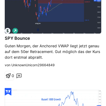
L
o
SPY Bounce
n
g
Guten Morgen, der Anchored VWAP liegt jetzt genau
auf dem 50er Retracement. Gut möglich das der Kurs
dort erstmal abprallt.
von UnknownUnicorn29664849
0