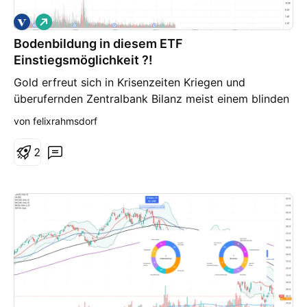
L
o
Bodenbildung in diesem ETF
n
g
Einstiegsmöglichkeit ?!
Gold erfreut sich in Krisenzeiten Kriegen und
überufernden Zentralbank Bilanz meist einem blinden
Bull-Run doch der ist bisher ausgeblieben vermutlich
von felixrahmsdorf
weil wir auf einem historischen Hoch bei
M0/Goldpreis Ratio sind. Dennoch sollte man diese
2
Gelegenheit nicht verpassen.