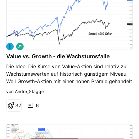
L
o
Value vs. Growth - die Wachstumsfalle
n
g
Die Idee: Die Kurse von Value-Aktien sind relativ zu
Wachstumswerten auf historisch günstigem Niveau.
Weil Growth-Aktien mit einer hohen Prämie gehandelt
werden, kann es sinnvoll sein, langfristig in Value-
von Andre_Stagge
Aktien zu investieren um nicht in die Wachstumsfalle
zu geraten. In den letzten 14 Jahren performten
3
7
6
Value-Aktien (gemessen anhand des Russell 1000
Value Index) deutlich schlechter als Wachstumswerte
(Russell 1000 Growth Index). Diese Entwicklung
erreichte bereits im Jahr 2020 ein Niveau, ab dem