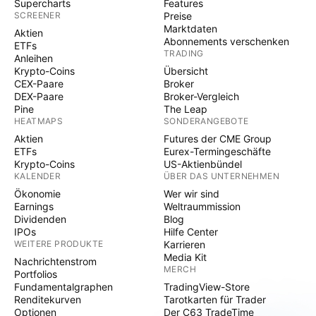
Supercharts
Features
SCREENER
Preise
Marktdaten
Aktien
Abonnements verschenken
ETFs
TRADING
Anleihen
Krypto-Coins
Übersicht
CEX-Paare
Broker
DEX-Paare
Broker-Vergleich
Pine
The Leap
HEATMAPS
SONDERANGEBOTE
Aktien
Futures der CME Group
ETFs
Eurex-Termingeschäfte
Krypto-Coins
US-Aktienbündel
KALENDER
ÜBER DAS UNTERNEHMEN
Ökonomie
Wer wir sind
Earnings
Weltraummission
Dividenden
Blog
IPOs
Hilfe Center
WEITERE PRODUKTE
Karrieren
Media Kit
Nachrichtenstrom
MERCH
Portfolios
Fundamentalgraphen
TradingView-Store
Renditekurven
Tarotkarten für Trader
Optionen
Der C63 TradeTime