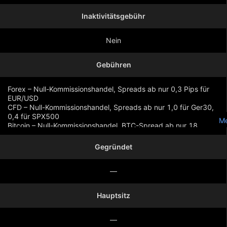
Inaktivitätsgebühr
Nein
Gebühren
Forex – Null-Kommissionshandel, Spreads ab nur 0,3 Pips für
EUR/USD
CFD – Null-Kommissionshandel, Spreads ab nur 1,0 für Ger30,
0,4 für SPX500
Me
Bitcoin – Null-Kommissionshandel, BTC-Spread ab nur 18
Gegründet
—
Hauptsitz
—