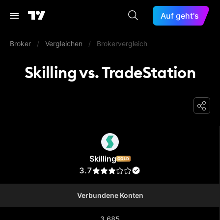
Auf geht's
Broker
/
Vergleichen
/
Brokervergleich
Skilling vs. TradeStation
Skilling
Skilling
GOLD
3.7
Verbundene Konten
3.685