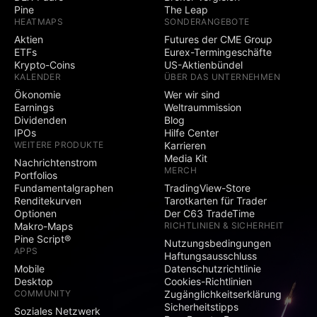
Pine
The Leap
HEATMAPS
SONDERANGEBOTE
Aktien
Futures der CME Group
ETFs
Eurex-Termingeschäfte
Krypto-Coins
US-Aktienbündel
KALENDER
ÜBER DAS UNTERNEHMEN
Ökonomie
Wer wir sind
Earnings
Weltraummission
Dividenden
Blog
IPOs
Hilfe Center
WEITERE PRODUKTE
Karrieren
Media Kit
Nachrichtenstrom
MERCH
Portfolios
Fundamentalgraphen
TradingView-Store
Renditekurven
Tarotkarten für Trader
Optionen
Der C63 TradeTime
Makro-Maps
RICHTLINIEN & SICHERHEIT
Pine Script®
Nutzungsbedingungen
APPS
Haftungsausschluss
Mobile
Datenschutzrichtlinie
Desktop
Cookies-Richtlinien
COMMUNITY
Zugänglichkeitserklärung
Sicherheitstipps
Soziales Netzwerk