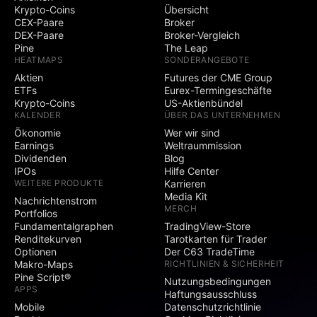
Krypto-Coins
Übersicht
CEX-Paare
Broker
DEX-Paare
Broker-Vergleich
Pine
The Leap
HEATMAPS
SONDERANGEBOTE
Aktien
Futures der CME Group
ETFs
Eurex-Termingeschäfte
Krypto-Coins
US-Aktienbündel
KALENDER
ÜBER DAS UNTERNEHMEN
Ökonomie
Wer wir sind
Earnings
Weltraummission
Dividenden
Blog
IPOs
Hilfe Center
WEITERE PRODUKTE
Karrieren
Media Kit
Nachrichtenstrom
MERCH
Portfolios
Fundamentalgraphen
TradingView-Store
Renditekurven
Tarotkarten für Trader
Optionen
Der C63 TradeTime
Makro-Maps
RICHTLINIEN & SICHERHEIT
Pine Script®
Nutzungsbedingungen
APPS
Haftungsausschluss
Mobile
Datenschutzrichtlinie