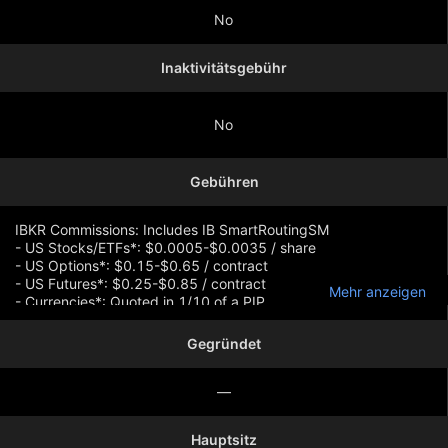
No
Inaktivitätsgebühr
No
Gebühren
IBKR Commissions: Includes IB SmartRoutingSM
- US Stocks/ETFs*: $0.0005-$0.0035 / share
- US Options*: $0.15-$0.65 / contract
- US Futures*: $0.25-$0.85 / contract
Mehr anzeigen
- Currencies*: Quoted in 1/10 of a PIP
- Comparable rates worldwide
*Additional charges and restrictions apply
Gegründet
—
Hauptsitz