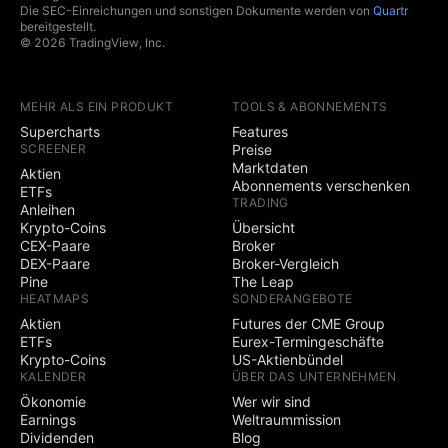
Die SEC-Einreichungen und sonstigen Dokumente werden von
Quartr
bereitgestellt.
© 2026 TradingView, Inc.
MEHR ALS EIN PRODUKT
TOOLS & ABONNEMENTS
Supercharts
Features
SCREENER
Preise
Marktdaten
Aktien
Abonnements verschenken
ETFs
TRADING
Anleihen
Krypto-Coins
Übersicht
CEX-Paare
Broker
DEX-Paare
Broker-Vergleich
Pine
The Leap
HEATMAPS
SONDERANGEBOTE
Aktien
Futures der CME Group
ETFs
Eurex-Termingeschäfte
Krypto-Coins
US-Aktienbündel
KALENDER
ÜBER DAS UNTERNEHMEN
Ökonomie
Wer wir sind
Earnings
Weltraummission
Dividenden
Blog