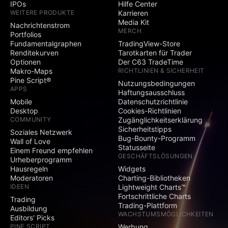
IPOs
Hilfe Center
WEITERE PRODUKTE
Karrieren
Media Kit
Nachrichtenstrom
MERCH
Portfolios
Fundamentalgraphen
TradingView-Store
Renditekurven
Tarotkarten für Trader
Optionen
Der C63 TradeTime
Makro-Maps
RICHTLINIEN & SICHERHEIT
Pine Script®
Nutzungsbedingungen
APPS
Haftungsausschluss
Mobile
Datenschutzrichtlinie
Desktop
Cookies-Richtlinien
COMMUNITY
Zugänglichkeitserklärung
Sicherheitstipps
Soziales Netzwerk
Bug-Bounty-Programm
Wall of Love
Statusseite
Einem Freund empfehlen
GESCHÄFTSLÖSUNGEN
Urheberprogramm
Hausregeln
Widgets
Moderatoren
Charting-Bibliotheken
IDEEN
Lightweight Charts™
Fortschrittliche Charts
Trading
Trading-Plattform
Ausbildung
WACHSTUMSMÖGLICHKEITEN
Editors' Picks
PINE SCRIPT
Werbung