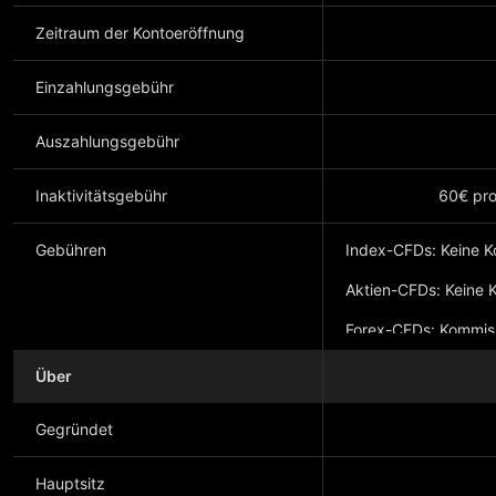
Zeitraum der Kontoeröffnung
Einzahlungsgebühr
Auszahlungsgebühr
Inaktivitätsgebühr
60€ pro
Gebühren
Index-CFDs: Keine 
Aktien-CFDs: Keine 
Forex-CFDs: Kommiss
6,00 CHF, Spreads a
Über
Krypto-CFDs: Kommi
Gegründet
Hauptsitz