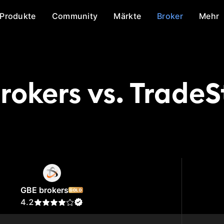
Produkte
Community
Märkte
Broker
Mehr
rokers vs. TradeS
okers
TradeStation
GBE brokers
GOLD
4.2