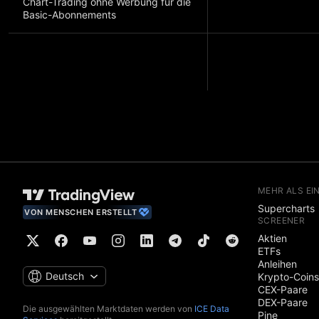
Chart-Trading ohne Werbung für die
Basic-Abonnements
MEHR ALS EI
Supercharts
VON MENSCHEN ERSTELLT
SCREENER
Aktien
ETFs
Anleihen
Deutsch
Krypto-Coins
CEX-Paare
DEX-Paare
Die ausgewählten Marktdaten werden von
ICE Data
Pine