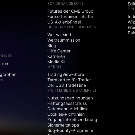
SONDERANGEBOTE
Edi
PIN
Futures der CME Group
Eurex-Termingeschäfte
Ind
US-Aktienbündel
Wiz
ÜBER DAS UNTERNEHMEN
Fre
Pai
Wer wir sind
Weltraummission
Blog
Hilfe Center
ODUKTE
Karrieren
Media Kit
strom
MERCH
graphen
TradingView-Store
en
Tarotkarten für Trader
Der C63 TradeTime
RICHTLINIEN & SICHERHEIT
Nutzungsbedingungen
Haftungsausschluss
Datenschutzrichtlinie
Cookies-Richtlinien
Zugänglichkeitserklärung
Sicherheitstipps
Bug-Bounty-Programm