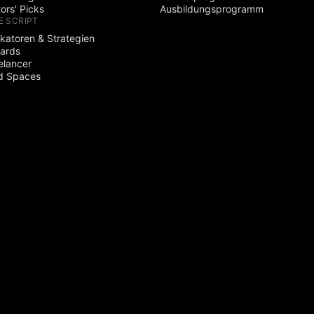
tors' Picks
Ausbildungsprogramm
E SCRIPT
ikatoren & Strategien
ards
elancer
d Spaces