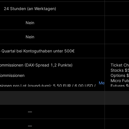
24 Stunden (an Werktagen)
Nein
Nein
 Quartal bei Kontoguthaben unter 500€
Kommissionen (DAX-Spread 1,2 Punkte)
Ticket Ch
Stocks $5
Kommissionen
Options $
Micro Fut
Mehr anzeigen
ionen pro Lot (round-turn): 5,50 EUR / 6,00 USD /
Futures $
b 0.0 Pips
ssionen (round-turn): 0,12% vom Handelsvolumen
—
—