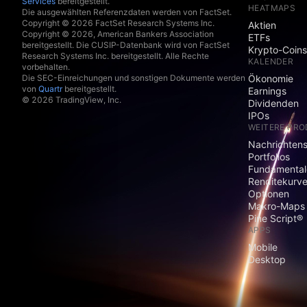
Services
bereitgestellt.
HEATMAPS
Die ausgewählten Referenzdaten werden von FactSet.
Copyright © 2026 FactSet Research Systems Inc.
Aktien
Copyright © 2026, American Bankers Association
ETFs
bereitgestellt. Die CUSIP-Datenbank wird von FactSet
Krypto-Coins
Research Systems Inc. bereitgestellt. Alle Rechte
KALENDER
vorbehalten.
Die SEC-Einreichungen und sonstigen Dokumente werden
Ökonomie
von
Quartr
bereitgestellt.
Earnings
© 2026 TradingView, Inc.
Dividenden
IPOs
WEITERE PR
Nachrichten
Portfolios
Fundamental
Renditekurv
Optionen
Makro-Maps
Pine Script®
APPS
Mobile
Desktop