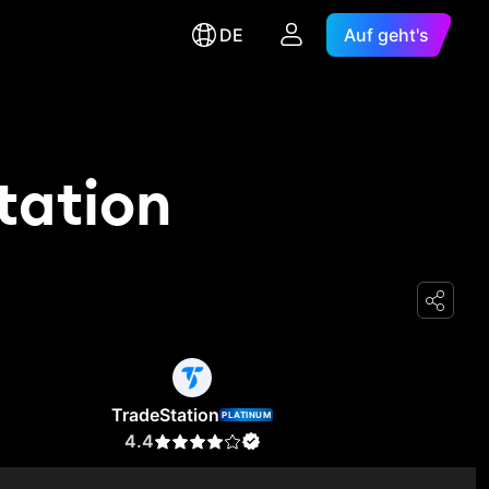
DE
Auf geht's
tation
TradeStation
PLATINUM
4.4