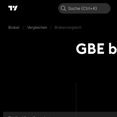
Suche
Broker
/
Vergleichen
/
Brokervergleich
GBE b
GBE br