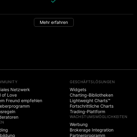
Mehr erfahren
MMUNITY
GESCHÄFTSLÖSUNGEN
iales Netzwerk
Widgets
l of Love
Charting-Bibliotheken
em Freund empfehlen
Lightweight Charts™
heberprogramm
Fortschrittliche Charts
sregeln
Trading-Plattform
eratoren
WACHSTUMSMÖGLICHKEITEN
EN
Werbung
ding
Brokerage Integration
bildung
Partnerprogramm