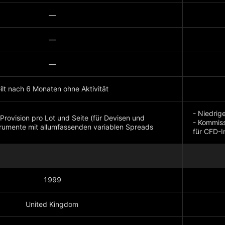
—
—
—
ilt nach 6 Monaten ohne Aktivität
- Niedrig
Provision pro Lot und Seite (für Devisen und
- Kommiss
trumente mit allumfassenden variablen Spreads
für CFD-I
Mehr anz
1999
United Kingdom