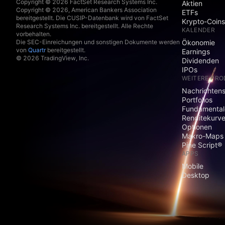
Copyright © 2026 FactSet Research Systems Inc.
Aktien
Copyright © 2026, American Bankers Association
ETFs
bereitgestellt. Die CUSIP-Datenbank wird von FactSet
Krypto-Coins
Research Systems Inc. bereitgestellt. Alle Rechte
KALENDER
vorbehalten.
Die SEC-Einreichungen und sonstigen Dokumente werden
Ökonomie
von
Quartr
bereitgestellt.
Earnings
© 2026 TradingView, Inc.
Dividenden
IPOs
WEITERE PR
Nachrichten
Portfolios
Fundamental
Renditekurv
Optionen
Makro-Maps
Pine Script®
APPS
Mobile
Desktop