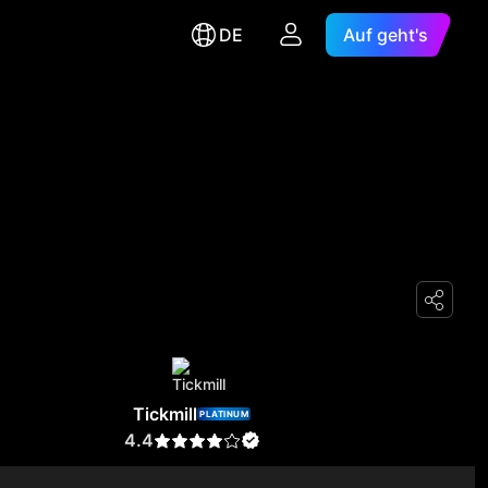
DE
Auf geht's
Tickmill
PLATINUM
4.4