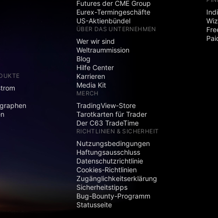
Futures der CME Group
Eurex-Termingeschäfte
Ind
US-Aktienbündel
Wiz
ÜBER DAS UNTERNEHMEN
Fre
Pai
Wer wir sind
Weltraummission
Blog
Hilfe Center
ODUKTE
Karrieren
Media Kit
strom
MERCH
graphen
TradingView-Store
en
Tarotkarten für Trader
Der C63 TradeTime
RICHTLINIEN & SICHERHEIT
Nutzungsbedingungen
Haftungsausschluss
Datenschutzrichtlinie
Cookies-Richtlinien
Zugänglichkeitserklärung
Sicherheitstipps
Bug-Bounty-Programm
Statusseite