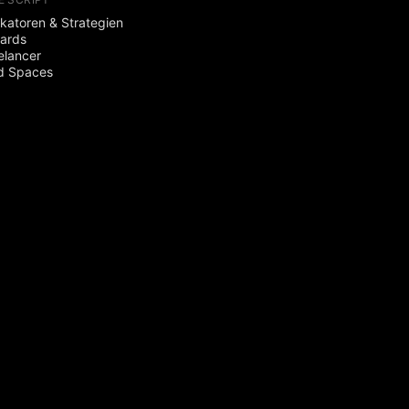
ikatoren & Strategien
ards
elancer
d Spaces