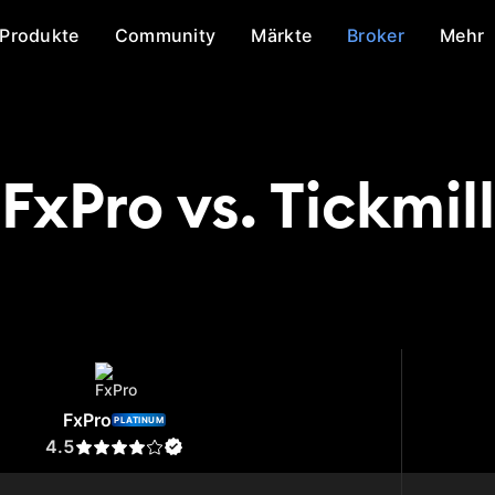
Produkte
Community
Märkte
Broker
Mehr
FxPro vs. Tickmill
ro
Tickmill
FxPro
PLATINUM
4.5