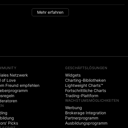
Mehr erfahren
MMUNITY
GESCHÄFTSLÖSUNGEN
iales Netzwerk
Widgets
l of Love
Charting-Bibliotheken
em Freund empfehlen
Lightweight Charts™
heberprogramm
Fortschrittliche Charts
sregeln
Trading-Plattform
eratoren
WACHSTUMSMÖGLICHKEITEN
EN
Werbung
ding
Brokerage Integration
bildung
Partnerprogramm
tors' Picks
Ausbildungsprogramm
E SCRIPT