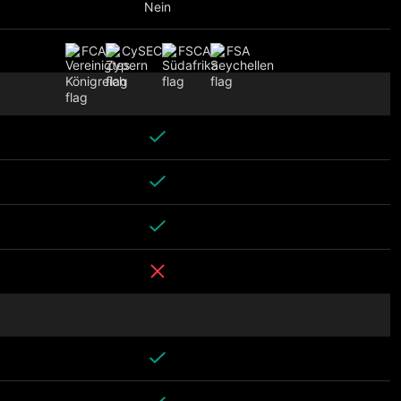
Nein
FCA
CySEC
FSCA
FSA