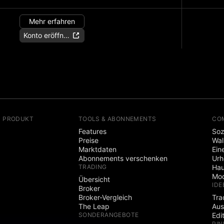
Mehr erfahren
Konto eröffnen
N PRODUKT
TOOLS & ABONNEMENTS
CO
Features
Soz
Preise
Wal
Marktdaten
Ein
Abonnements verschenken
Ur
TRADING
Hau
Mod
Übersicht
IDE
Broker
Broker-Vergleich
Tra
The Leap
Aus
SONDERANGEBOTE
Edi
PIN