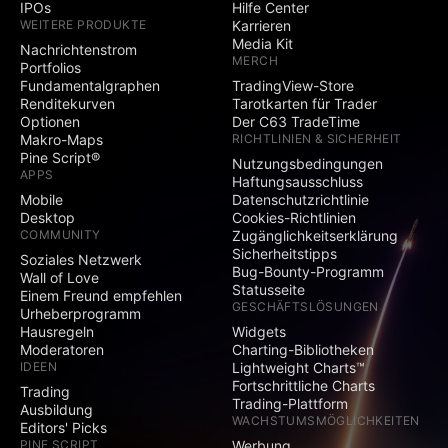
IPOs
Hilfe Center
WEITERE PRODUKTE
Karrieren
Media Kit
Nachrichtenstrom
MERCH
Portfolios
Fundamentalgraphen
TradingView-Store
Renditekurven
Tarotkarten für Trader
Optionen
Der C63 TradeTime
Makro-Maps
RICHTLINIEN & SICHERHEIT
Pine Script®
Nutzungsbedingungen
APPS
Haftungsausschluss
Mobile
Datenschutzrichtlinie
Desktop
Cookies-Richtlinien
COMMUNITY
Zugänglichkeitserklärung
Sicherheitstipps
Soziales Netzwerk
Bug-Bounty-Programm
Wall of Love
Statusseite
Einem Freund empfehlen
GESCHÄFTSLÖSUNGEN
Urheberprogramm
Hausregeln
Widgets
Moderatoren
Charting-Bibliotheken
IDEEN
Lightweight Charts™
Fortschrittliche Charts
Trading
Trading-Plattform
Ausbildung
WACHSTUMSMÖGLICHKEITEN
Editors' Picks
PINE SCRIPT
Werbung