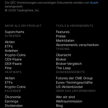
Die SEC-Einreichungen und sonstigen Dokumente werden von
Quartr
bereitgestellt.
© 2026 TradingView, Inc.
MEHR ALS EIN PRODUKT
TOOLS & ABONNEMENTS
Supercharts
Features
SCREENER
Preise
Marktdaten
Aktien
Abonnements verschenken
ETFs
TRADING
Anleihen
Krypto-Coins
Übersicht
CEX-Paare
Broker
DEX-Paare
Broker-Vergleich
Pine
The Leap
HEATMAPS
SONDERANGEBOTE
Aktien
Futures der CME Group
ETFs
Eurex-Termingeschäfte
Krypto-Coins
US-Aktienbündel
KALENDER
ÜBER DAS UNTERNEHMEN
Ökonomie
Wer wir sind
Earnings
Weltraummission
Dividenden
Blog