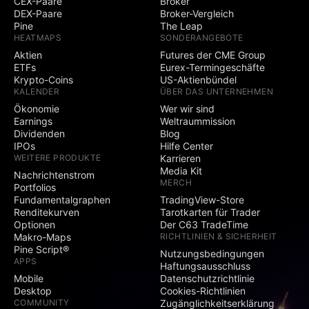
CEX-Paare
Broker
DEX-Paare
Broker-Vergleich
Pine
The Leap
HEATMAPS
SONDERANGEBOTE
Aktien
Futures der CME Group
ETFs
Eurex-Termingeschäfte
Krypto-Coins
US-Aktienbündel
KALENDER
ÜBER DAS UNTERNEHMEN
Ökonomie
Wer wir sind
Earnings
Weltraummission
Dividenden
Blog
IPOs
Hilfe Center
WEITERE PRODUKTE
Karrieren
Media Kit
Nachrichtenstrom
MERCH
Portfolios
Fundamentalgraphen
TradingView-Store
Renditekurven
Tarotkarten für Trader
Optionen
Der C63 TradeTime
Makro-Maps
RICHTLINIEN & SICHERHEIT
Pine Script®
Nutzungsbedingungen
APPS
Haftungsausschluss
Mobile
Datenschutzrichtlinie
Desktop
Cookies-Richtlinien
COMMUNITY
Zugänglichkeitserklärung