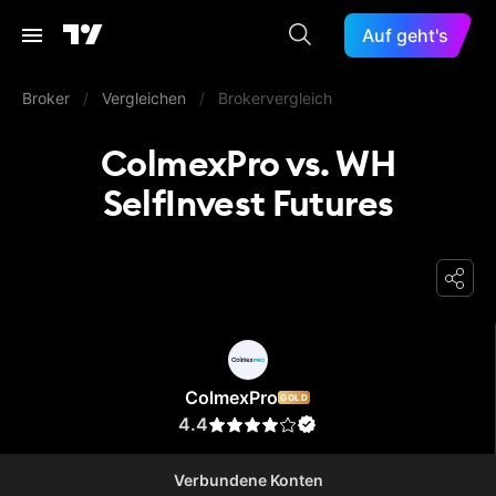
Auf geht's
Broker
/
Vergleichen
/
Brokervergleich
ColmexPro vs. WH
SelfInvest Futures
ColmexPro
ColmexPro
GOLD
4.4
Verbundene Konten