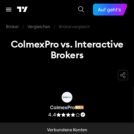
Auf geht's
Broker
/
Vergleichen
/
Brokervergleich
ColmexPro vs. Interactive
Brokers
ColmexPro
ColmexPro
GOLD
4.4
Verbundene Konten