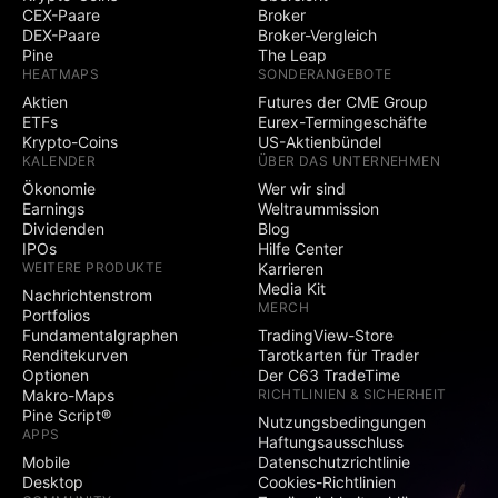
CEX-Paare
Broker
DEX-Paare
Broker-Vergleich
Pine
The Leap
HEATMAPS
SONDERANGEBOTE
Aktien
Futures der CME Group
ETFs
Eurex-Termingeschäfte
Krypto-Coins
US-Aktienbündel
KALENDER
ÜBER DAS UNTERNEHMEN
Ökonomie
Wer wir sind
Earnings
Weltraummission
Dividenden
Blog
IPOs
Hilfe Center
WEITERE PRODUKTE
Karrieren
Media Kit
Nachrichtenstrom
MERCH
Portfolios
Fundamentalgraphen
TradingView-Store
Renditekurven
Tarotkarten für Trader
Optionen
Der C63 TradeTime
Makro-Maps
RICHTLINIEN & SICHERHEIT
Pine Script®
Nutzungsbedingungen
APPS
Haftungsausschluss
Mobile
Datenschutzrichtlinie
Desktop
Cookies-Richtlinien