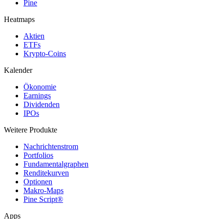
Pine
Heatmaps
Aktien
ETFs
Krypto-Coins
Kalender
Ökonomie
Earnings
Dividenden
IPOs
Weitere Produkte
Nachrichtenstrom
Portfolios
Fundamentalgraphen
Renditekurven
Optionen
Makro-Maps
Pine Script®
Apps