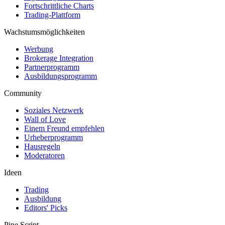
Fortschrittliche Charts
Trading-Plattform
Wachstumsmöglichkeiten
Werbung
Brokerage Integration
Partnerprogramm
Ausbildungsprogramm
Community
Soziales Netzwerk
Wall of Love
Einem Freund empfehlen
Urheberprogramm
Hausregeln
Moderatoren
Ideen
Trading
Ausbildung
Editors' Picks
Pine Script