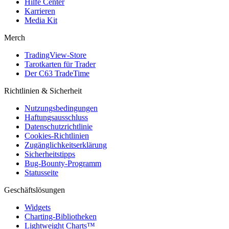
Hilfe Center
Karrieren
Media Kit
Merch
TradingView-Store
Tarotkarten für Trader
Der C63 TradeTime
Richtlinien & Sicherheit
Nutzungsbedingungen
Haftungsausschluss
Datenschutzrichtlinie
Cookies-Richtlinien
Zugänglichkeitserklärung
Sicherheitstipps
Bug-Bounty-Programm
Statusseite
Geschäftslösungen
Widgets
Charting-Bibliotheken
Lightweight Charts™