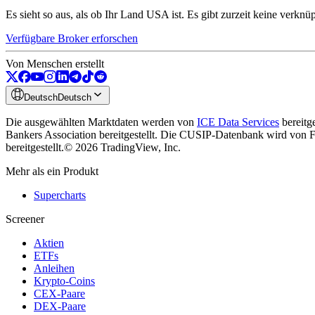
Es sieht so aus, als ob Ihr Land USA ist. Es gibt zurzeit keine verknü
Verfügbare Broker erforschen
Von Menschen erstellt
Deutsch
Deutsch
Die ausgewählten Marktdaten werden von
ICE Data Services
bereitge
Bankers Association bereitgestellt. Die CUSIP-Datenbank wird von Fac
bereitgestellt.
© 2026 TradingView, Inc.
Mehr als ein Produkt
Supercharts
Screener
Aktien
ETFs
Anleihen
Krypto-Coins
CEX-Paare
DEX-Paare