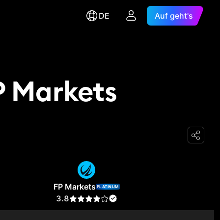
DE
Auf geht's
P Markets
FP Markets
PLATINUM
3.8