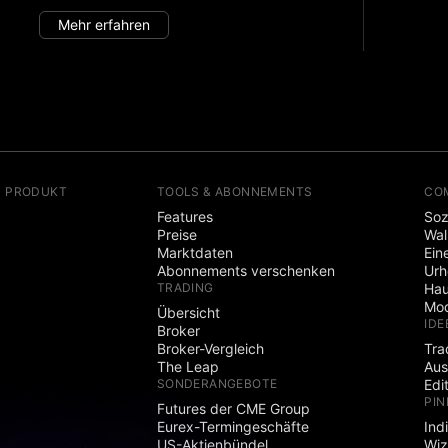
Mehr erfahren
N PRODUKT
TOOLS & ABONNEMENTS
CO
Features
Soz
Preise
Wal
Marktdaten
Ein
Abonnements verschenken
Ur
TRADING
Hau
Mod
Übersicht
IDE
Broker
Broker-Vergleich
Tra
The Leap
Aus
SONDERANGEBOTE
Edi
PIN
Futures der CME Group
Eurex-Termingeschäfte
Ind
US-Aktienbündel
Wiz