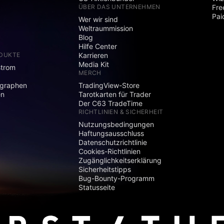
ÜBER DAS UNTERNEHMEN
Fre
Pai
Wer wir sind
Weltraummission
Blog
Hilfe Center
ODUKTE
Karrieren
Media Kit
strom
MERCH
graphen
TradingView-Store
en
Tarotkarten für Trader
Der C63 TradeTime
RICHTLINIEN & SICHERHEIT
Nutzungsbedingungen
Haftungsausschluss
Datenschutzrichtlinie
Cookies-Richtlinien
Zugänglichkeitserklärung
Sicherheitstipps
Bug-Bounty-Programm
Statusseite