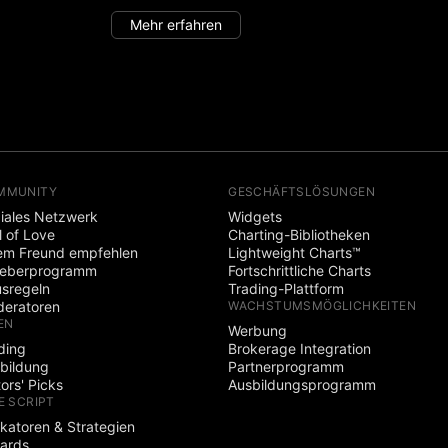
Mehr erfahren
MMUNITY
GESCHÄFTSLÖSUNGEN
iales Netzwerk
Widgets
l of Love
Charting-Bibliotheken
em Freund empfehlen
Lightweight Charts™
heberprogramm
Fortschrittliche Charts
sregeln
Trading-Plattform
eratoren
WACHSTUMSMÖGLICHKEITEN
EN
Werbung
ding
Brokerage Integration
bildung
Partnerprogramm
tors' Picks
Ausbildungsprogramm
E SCRIPT
ikatoren & Strategien
ards