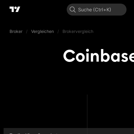
Suche
Broker
/
Vergleichen
/
Brokervergleich
Coinbase
Coinbase 