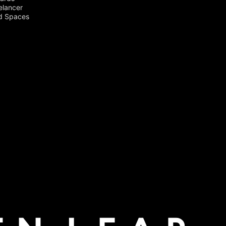
elancer
d Spaces