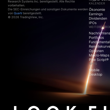
Research Systems Inc. bereitgestellt. Alle Rechte
KALENDER
vorbehalten.
Die SEC-Einreichungen und sonstigen Dokumente werden
Ökonomie
von
Quartr
bereitgestellt.
Earnings
© 2026 TradingView, Inc.
Dividenden
IPOs
WEITERE PR
Nachrichten
Portfolios
Fundamental
Renditekurv
Optionen
Makro-Maps
Pine Script®
APPS
Mobile
Desktop