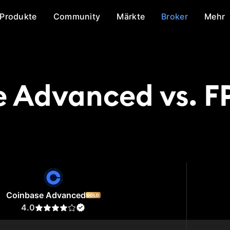
Produkte
Community
Märkte
Broker
Mehr
 Advanced vs. F
Advanced
FP Markets
Coinbase Advanced
GOLD
4.0