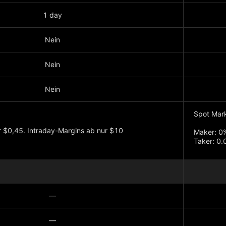
1 day
Nein
Nein
Nein
Spot Mar
 $0,45. Intraday-Margins ab nur $10
Maker: 0
Taker: 0
Futures M
Maker: 0
Taker: 0
—
—