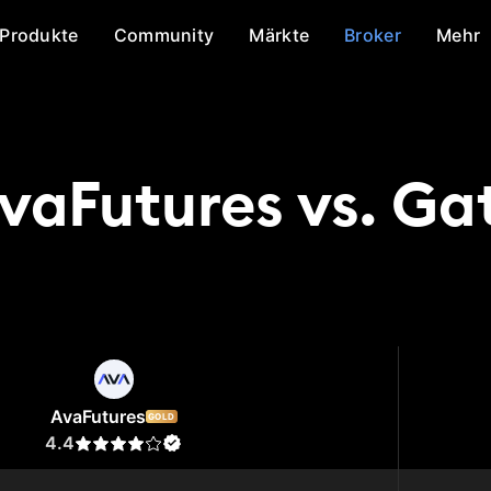
Produkte
Community
Märkte
Broker
Mehr
vaFutures vs. Ga
tures
Gate
AvaFutures
GOLD
4.4