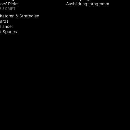
tors' Picks
Ausbildungsprogramm
E SCRIPT
ikatoren & Strategien
ards
elancer
d Spaces