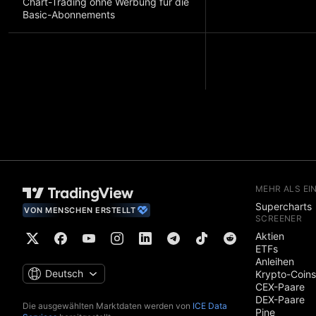
Chart-Trading ohne Werbung für die
Basic-Abonnements
MEHR ALS EI
Supercharts
VON MENSCHEN ERSTELLT
SCREENER
Aktien
ETFs
Anleihen
Deutsch
Krypto-Coins
CEX-Paare
DEX-Paare
Die ausgewählten Marktdaten werden von
ICE Data
Pine