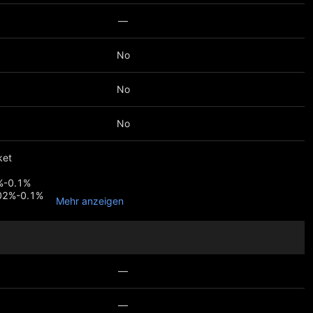
—
No
No
No
ket
%-0.1%
.02%-0.1%
Mehr anzeigen
arket
%-0.02%
.016%-0.05%
—
—