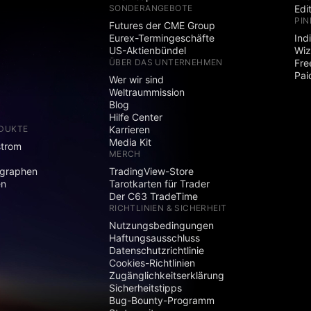
SONDERANGEBOTE
Edi
PIN
Futures der CME Group
Eurex-Termingeschäfte
Ind
US-Aktienbündel
Wiz
ÜBER DAS UNTERNEHMEN
Fre
Pai
Wer wir sind
Weltraummission
Blog
Hilfe Center
ODUKTE
Karrieren
Media Kit
strom
MERCH
graphen
TradingView-Store
en
Tarotkarten für Trader
Der C63 TradeTime
RICHTLINIEN & SICHERHEIT
Nutzungsbedingungen
Haftungsausschluss
Datenschutzrichtlinie
Cookies-Richtlinien
Zugänglichkeitserklärung
Sicherheitstipps
Bug-Bounty-Programm