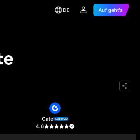
DE
Auf geht's
te
Gate
PLATINUM
4.6