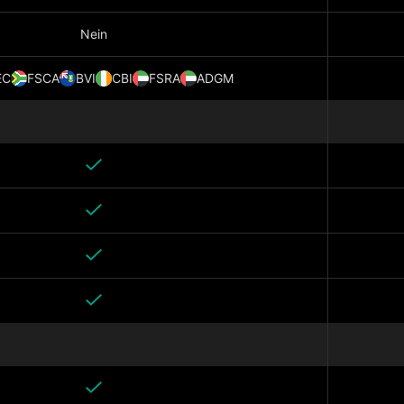
Nein
EC
FSCA
BVI
CBI
FSRA
ADGM