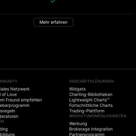
Mehr erfahren
MMUNITY
GESCHÄFTSLÖSUNGEN
iales Netzwerk
Widgets
l of Love
Charting-Bibliotheken
em Freund empfehlen
Lightweight Charts™
heberprogramm
Fortschrittliche Charts
sregeln
Trading-Plattform
eratoren
WACHSTUMSMÖGLICHKEITEN
EN
Werbung
ding
Brokerage Integration
bildung
Partnerprogramm