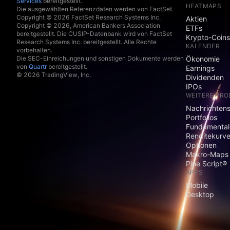
Services
bereitgestellt.
HEATMAPS
Die ausgewählten Referenzdaten werden von FactSet.
Copyright © 2026 FactSet Research Systems Inc.
Aktien
Copyright © 2026, American Bankers Association
ETFs
bereitgestellt. Die CUSIP-Datenbank wird von FactSet
Krypto-Coins
Research Systems Inc. bereitgestellt. Alle Rechte
KALENDER
vorbehalten.
Die SEC-Einreichungen und sonstigen Dokumente werden
Ökonomie
von
Quartr
bereitgestellt.
Earnings
© 2026 TradingView, Inc.
Dividenden
IPOs
WEITERE PR
Nachrichten
Portfolios
Fundamental
Renditekurv
Optionen
Makro-Maps
Pine Script®
APPS
Mobile
Desktop