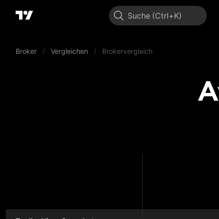
Suche
Broker
/
Vergleichen
/
Brokervergleich
A
AvaFu