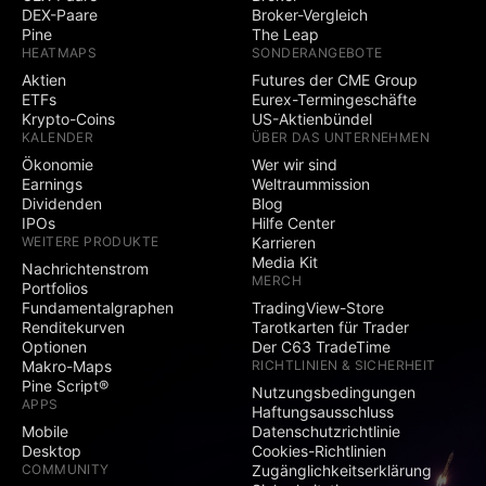
DEX-Paare
Broker-Vergleich
Pine
The Leap
HEATMAPS
SONDERANGEBOTE
Aktien
Futures der CME Group
ETFs
Eurex-Termingeschäfte
Krypto-Coins
US-Aktienbündel
KALENDER
ÜBER DAS UNTERNEHMEN
Ökonomie
Wer wir sind
Earnings
Weltraummission
Dividenden
Blog
IPOs
Hilfe Center
WEITERE PRODUKTE
Karrieren
Media Kit
Nachrichtenstrom
MERCH
Portfolios
Fundamentalgraphen
TradingView-Store
Renditekurven
Tarotkarten für Trader
Optionen
Der C63 TradeTime
Makro-Maps
RICHTLINIEN & SICHERHEIT
Pine Script®
Nutzungsbedingungen
APPS
Haftungsausschluss
Mobile
Datenschutzrichtlinie
Desktop
Cookies-Richtlinien
COMMUNITY
Zugänglichkeitserklärung