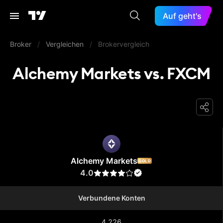
Auf geht's
Broker
/
Vergleichen
/
Brokervergleich
Alchemy Markets vs. FXCM
Alchemy Markets
Alchemy Markets
GOLD
4.0
Verbundene Konten
4.226