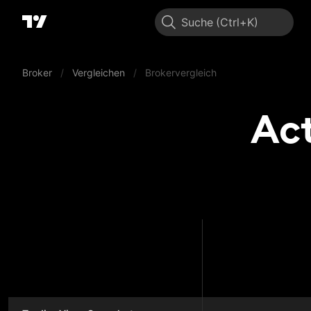
Suche
Broker
/
Vergleichen
/
Brokervergleich
Ac
ActivT