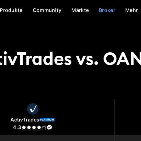
Produkte
Community
Märkte
Broker
Mehr
tivTrades vs. OA
rades
OANDA
ActivTrades
PLATINUM
4.3