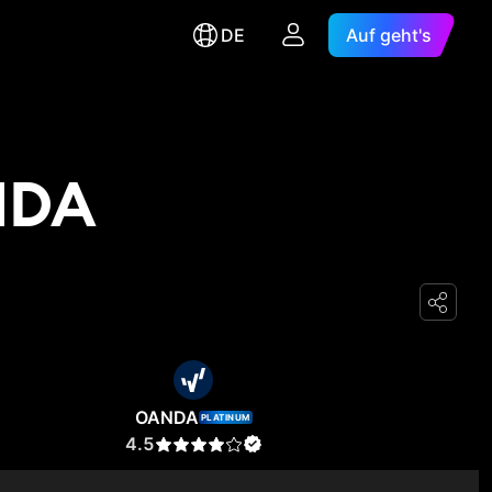
DE
Auf geht's
NDA
OANDA
PLATINUM
4.5