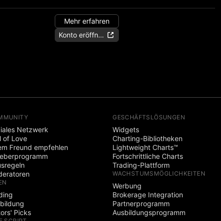
Mehr erfahren
Konto eröffnen
MMUNITY
GESCHÄFTSLÖSUNGEN
iales Netzwerk
Widgets
l of Love
Charting-Bibliotheken
em Freund empfehlen
Lightweight Charts™
heberprogramm
Fortschrittliche Charts
sregeln
Trading-Plattform
eratoren
WACHSTUMSMÖGLICHKEITEN
EN
Werbung
ding
Brokerage Integration
bildung
Partnerprogramm
tors' Picks
Ausbildungsprogramm
E SCRIPT