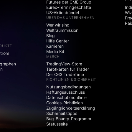
Futures der CME Group
Eurex-Termingeschäfte
Ind
US-Aktienbündel
Wiz
ÜBER DAS UNTERNEHMEN
Fre
Pai
Wer wir sind
Weltraummission
Blog
Hilfe Center
ODUKTE
Karrieren
Media Kit
strom
MERCH
graphen
TradingView-Store
en
Tarotkarten für Trader
Der C63 TradeTime
RICHTLINIEN & SICHERHEIT
Nutzungsbedingungen
Haftungsausschluss
Datenschutzrichtlinie
Cookies-Richtlinien
Zugänglichkeitserklärung
Sicherheitstipps
Bug-Bounty-Programm
Statusseite