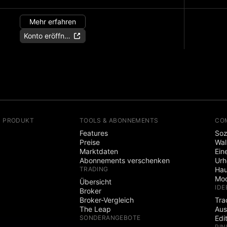
Mehr erfahren
Konto eröffnen
N PRODUKT
TOOLS & ABONNEMENTS
CO
Features
Soz
Preise
Wal
Marktdaten
Ein
Abonnements verschenken
Ur
TRADING
Hau
Mod
Übersicht
IDE
Broker
Broker-Vergleich
Tra
The Leap
Aus
SONDERANGEBOTE
Edi
PIN