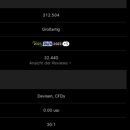
312.504
Großartig
+5
2025
2024
2023
32.440
Ansicht der Reviews
Devisen, CFDs
0.00
USD
30:1