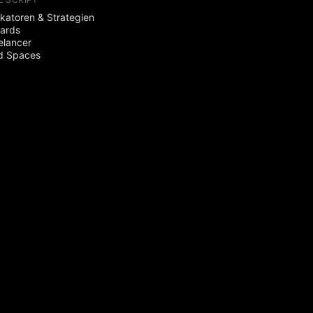
ikatoren & Strategien
ards
elancer
d Spaces