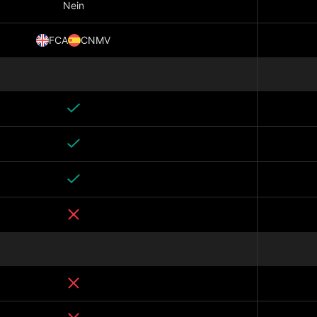
Nein
FCA
CNMV