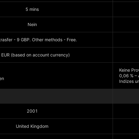
5 mins
Nein
rasfer - 9 GBP. Other methods - Free.
 EUR (based on account currency)
Keine Pro
0,06 % – 
en
Indizes u
Mehr anz
2001
United Kingdom