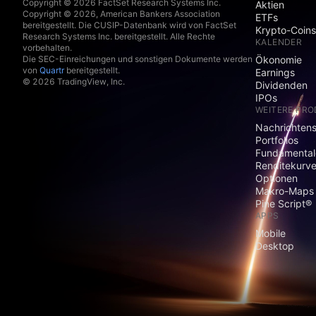
Copyright © 2026 FactSet Research Systems Inc.
Aktien
Copyright © 2026, American Bankers Association
ETFs
bereitgestellt. Die CUSIP-Datenbank wird von FactSet
Krypto-Coins
Research Systems Inc. bereitgestellt. Alle Rechte
KALENDER
vorbehalten.
Die SEC-Einreichungen und sonstigen Dokumente werden
Ökonomie
von
Quartr
bereitgestellt.
Earnings
© 2026 TradingView, Inc.
Dividenden
IPOs
WEITERE PR
Nachrichten
Portfolios
Fundamental
Renditekurv
Optionen
Makro-Maps
Pine Script®
APPS
Mobile
Desktop