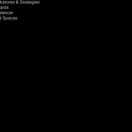
ikatoren & Strategien
ards
elancer
d Spaces