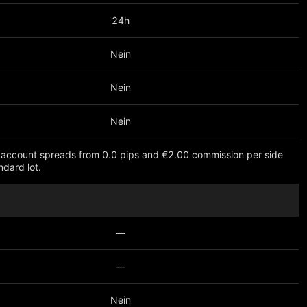
24h
Nein
Nein
Nein
account spreads from 0.0 pips and €2.00 commission per side
ndard lot.
eigen
—
—
Nein