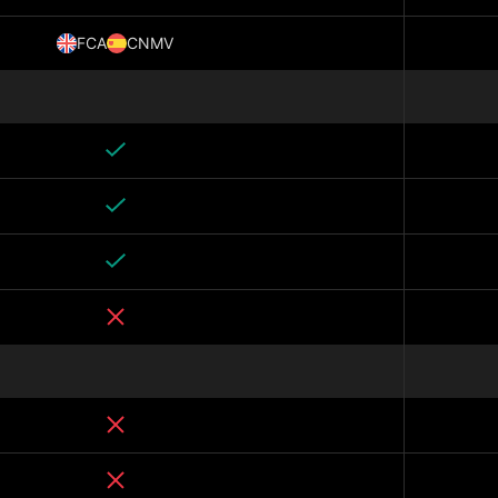
FCA
CNMV