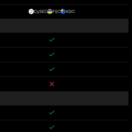
CySEC
FSC
ASIC