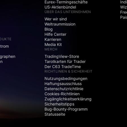
Eurex-Termingeschäfte
Ind
US-Aktienbündel
Wiz
ÜBER DAS UNTERNEHMEN
Fre
Pai
Wer wir sind
Weltraummission
Blog
Hilfe Center
ODUKTE
Karrieren
Media Kit
strom
MERCH
graphen
TradingView-Store
en
Tarotkarten für Trader
Der C63 TradeTime
RICHTLINIEN & SICHERHEIT
Nutzungsbedingungen
Haftungsausschluss
Datenschutzrichtlinie
Cookies-Richtlinien
Zugänglichkeitserklärung
Sicherheitstipps
Bug-Bounty-Programm
Statusseite