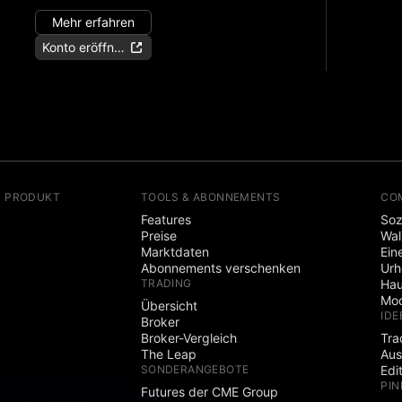
Mehr erfahren
Konto eröffnen
N PRODUKT
TOOLS & ABONNEMENTS
CO
Features
Soz
Preise
Wal
Marktdaten
Ein
Abonnements verschenken
Ur
TRADING
Hau
Mod
Übersicht
IDE
Broker
Broker-Vergleich
Tra
The Leap
Aus
SONDERANGEBOTE
Edi
PIN
Futures der CME Group