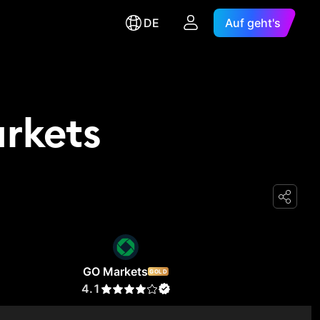
DE
Auf geht's
arkets
GO Markets
GOLD
4.1