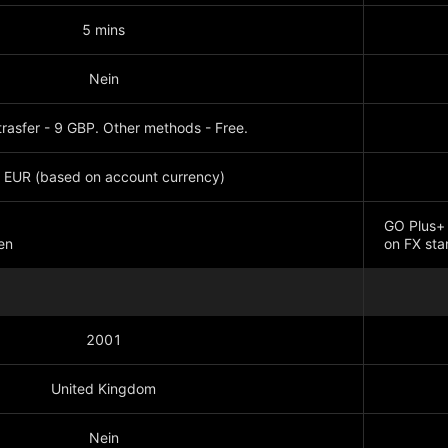
5 mins
Nein
rasfer - 9 GBP. Other methods - Free.
 EUR (based on account currency)
GO Plus+ 
en
on FX sta
Mehr anz
2001
United Kingdom
Nein