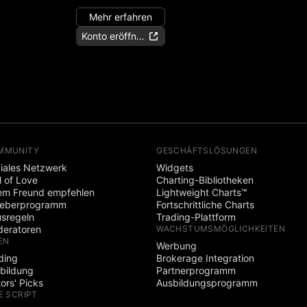
Mehr erfahren
Konto eröffnen
MMUNITY
GESCHÄFTSLÖSUNGEN
iales Netzwerk
Widgets
l of Love
Charting-Bibliotheken
em Freund empfehlen
Lightweight Charts™
heberprogramm
Fortschrittliche Charts
sregeln
Trading-Plattform
eratoren
WACHSTUMSMÖGLICHKEITEN
EN
Werbung
ding
Brokerage Integration
bildung
Partnerprogramm
tors' Picks
Ausbildungsprogramm
E SCRIPT