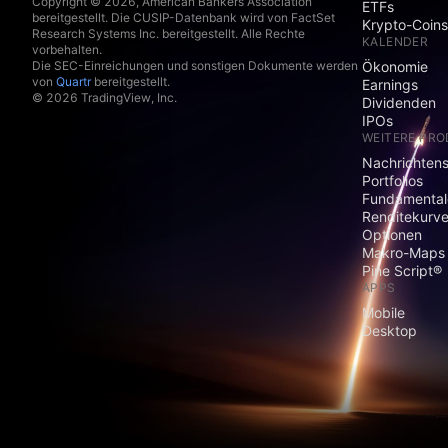
Copyright © 2026, American Bankers Association
ETFs
bereitgestellt. Die CUSIP-Datenbank wird von FactSet
Krypto-Coins
Research Systems Inc. bereitgestellt. Alle Rechte
KALENDER
vorbehalten.
Die SEC-Einreichungen und sonstigen Dokumente werden
Ökonomie
von
Quartr
bereitgestellt.
Earnings
© 2026 TradingView, Inc.
Dividenden
IPOs
WEITERE PR
Nachrichten
Portfolios
Fundamental
Renditekurv
Optionen
Makro-Maps
Pine Script®
APPS
Mobile
Desktop