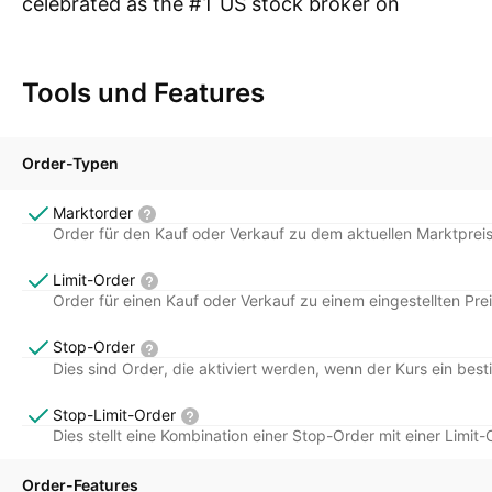
celebrated as the #1 US stock broker on
Me
TradingView in 2024/25.
Together with TradingView, this SEC and
Tools und Features
FINRA-regulated platform forms the complete
toolkit - seamlessly transition from world-class
charting to powerful execution, leveraging
Order-Typen
advanced AI analytics, professional-grade real-
Marktorder
time data, and commission-free trading*.
Order für den Kauf oder Verkauf zu dem aktuellen Marktpreis
This powerful synergy empowers you to invest
with clarity and supreme confidence.
Limit-Order
Order für einen Kauf oder Verkauf zu einem eingestellten Pre
Stop-Order
Dies sind Order, die aktiviert werden, wenn der Kurs ein bes
Stop-Limit-Order
Dies stellt eine Kombination einer Stop-Order mit einer Limit-
Order-Features