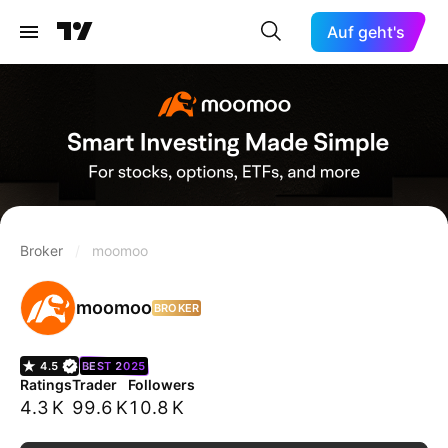
Auf geht's
Broker
/
moomoo
moomoo
BROKER
4.5
BEST 2025
Ratings
Trader
Followers
4.3 K
99.6 K
10.8 K