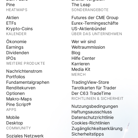
Pine
The Leap
HEATMAPS
SONDERANGEBOTE
Aktien
Futures der CME Group
ETFs
Eurex-Termingeschäfte
Krypto-Coins
US-Aktienbündel
KALENDER
ÜBER DAS UNTERNEHMEN
Ökonomie
Wer wir sind
Earnings
Weltraummission
Dividenden
Blog
IPOs
Hilfe Center
WEITERE PRODUKTE
Karrieren
Media Kit
Nachrichtenstrom
MERCH
Portfolios
Fundamentalgraphen
TradingView-Store
Renditekurven
Tarotkarten für Trader
Optionen
Der C63 TradeTime
Makro-Maps
RICHTLINIEN & SICHERHEIT
Pine Script®
Nutzungsbedingungen
APPS
Haftungsausschluss
Mobile
Datenschutzrichtlinie
Desktop
Cookies-Richtlinien
COMMUNITY
Zugänglichkeitserklärung
Sicherheitstipps
Soziales Netzwerk