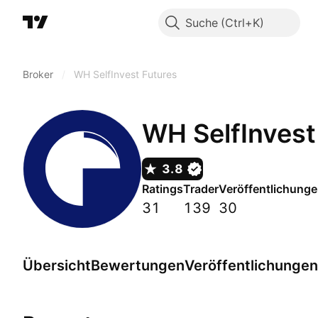
Suche
Broker
/
WH SelfInvest Futures
WH SelfInvest
3.8
Ratings
Trader
Veröffentlichung
31
139
30
Übersicht
Bewertungen
Veröffentlichungen