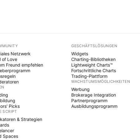
MMUNITY
GESCHÄFTSLÖSUNGEN
iales Netzwerk
Widgets
l of Love
Charting-Bibliotheken
em Freund empfehlen
Lightweight Charts™
heberprogramm
Fortschrittliche Charts
sregeln
Trading-Plattform
eratoren
WACHSTUMSMÖGLICHKEITEN
EN
Werbung
ding
Brokerage Integration
bildung
Partnerprogramm
tors' Picks
Ausbildungsprogramm
E SCRIPT
ikatoren & Strategien
ards
elancer
d Spaces