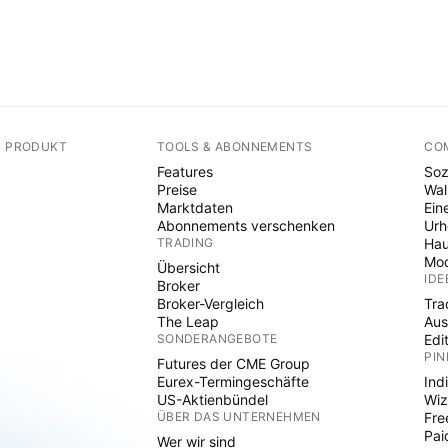
N PRODUKT
TOOLS & ABONNEMENTS
CO
Features
Soz
Preise
Wal
Marktdaten
Ein
Abonnements verschenken
Ur
TRADING
Hau
Mod
Übersicht
IDE
Broker
Broker-Vergleich
Tra
The Leap
Aus
SONDERANGEBOTE
Edi
PIN
Futures der CME Group
Eurex-Termingeschäfte
Ind
US-Aktienbündel
Wiz
ÜBER DAS UNTERNEHMEN
Fre
Pai
Wer wir sind