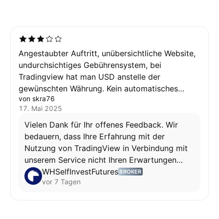
Angestaubter Auftritt, unübersichtliche Website,
undurchsichtiges Gebührensystem, bei
Tradingview hat man USD anstelle der
gewünschten Währung. Kein automatisches
von skra76
CQG-Login bei Tradingview (musste immer alles
17. Mai 2025
eingeben). Alles in allem eher anstrengend und
teuer.
Vielen Dank für Ihr offenes Feedback. Wir
bedauern, dass Ihre Erfahrung mit der
Nutzung von TradingView in Verbindung mit
unserem Service nicht Ihren Erwartungen
entsprochen hat. Ihre Rückmeldung zu den
WHSelfInvestFutures
BROKER
vor 7 Tagen
genannten Punkten nehmen wir dennoch
gerne auf. Bei Fragen oder wenn Sie weitere
Details mit uns teilen möchten, können Sie
uns jederzeit unter info@whselfinvest.com