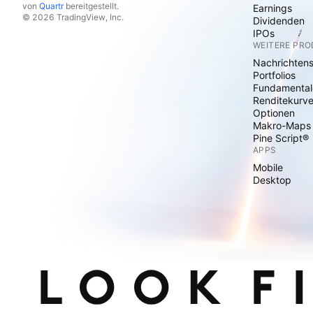
von
Quartr
bereitgestellt.
Earnings
© 2026 TradingView, Inc.
Dividenden
IPOs
WEITERE PR
Nachrichten
Portfolios
Fundamental
Renditekurv
Optionen
Makro-Maps
Pine Script®
APPS
Mobile
Desktop