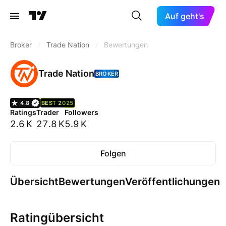
Auf geht's
Broker
/
Trade Nation
/
Bewertungen
Trade Nation
BROKER
4.8
BEST 2025
Ratings
Trader
Followers
2.6 K
27.8 K
5.9 K
Folgen
Übersicht
Bewertungen
Veröffentlichungen
Ratingübersicht