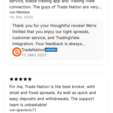
service, stable trading app and Trading View
connection. The guys of Trade Nation are very
von Meddes
kind, always open for feedbak and giving best
19. Feb. 2025
support they can - and quite quickly too.
Thank you for your thoughtful review! We’re
thrilled that you enjoy our tight spreads,
customer service, and TradingView
integration. Your feedback is always
welcome, and we’re here to support you
TradeNation
BROKER
17. März 2025
anytime!
Wafa
For me, Trade Nation is the best broker, with
small and fixed spreads. As well as quick and
easy deposits and withdrawals. The support
team is unbeatable!
von spavlovic71