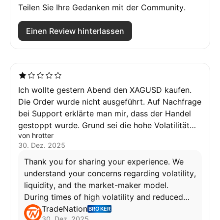
Teilen Sie Ihre Gedanken mit der Community.
Einen Review hinterlassen
Ich wollte gestern Abend den XAGUSD kaufen.
Die Order wurde nicht ausgeführt. Auf Nachfrage
bei Support erklärte man mir, dass der Handel
gestoppt wurde. Grund sei die hohe Volatilität
von hrotter
und geringe Liquidität. Das ist für mich ein K.O.-
30. Dez. 2025
Kriterium. Volatilität entsteht durch Liquidität!
Das ist der Unterschied zwischen der echten
Thank you for sharing your experience. We
Börse und einem Market Maker wie TN. Mich
understand your concerns regarding volatility,
würde interessieren, wie viele Stopps-Losses
liquidity, and the market-maker model.
durch eine hohe Slippage nicht gehalten wurden.
During times of high volatility and reduced
Ich wurde bereits mehrmals gewarnt, mit Market
liquidity, trading may be temporarily halted to
TradeNation
BROKER
Makern zu arbeiten, da diese den Handel frei und
30. Dez. 2025