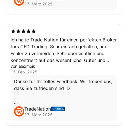
17. März 2025
Happy Trading!
Wafa
Ich halte Trade Nation für einen perfekten Broker
fürs CFD Trading! Sehr einfach gehalten, um
Fehler zu vermeiden. Sehr übersichtlich und
konzentriert auf das wesentliche. Guter und
von alexmoik
schneller Support bei Fragen. Und die Spreads
15. Feb. 2025
sind unschlagbar!!! Ich kann Trade Nation nur
empfehlen
Danke für Ihr tolles Feedback! Wir freuen uns,
dass Sie zufrieden sind :D
Wafa
TradeNation
BROKER
17. März 2025