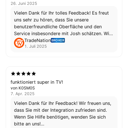
26. Juni 2025
Vielen Dank für Ihr tolles Feedback! Es freut
uns sehr zu hören, dass Sie unsere
benutzerfreundliche Oberfläche und den
Service insbesondere mit Josh schätzen. Wir
geben stets unser Bestes, um unseren Kunden
TradeNation
BROKER
1. Juli 2025
den bestmöglichen Support zu bieten. Viel
Erfolg beim Trading wir freuen uns, Sie
weiterhin begleiten zu dürfen!
funktioniert super in TV!
von K0SM0S
Wafa
7. Apr. 2025
Vielen Dank für Ihr Feedback! Wir freuen uns,
dass Sie mit der Integration zufrieden sind.
Wenn Sie Hilfe benötigen, wenden Sie sich
bitte an uns!