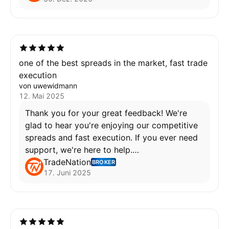
prevent excessive slippage and ensure fair
nach Belieben bestimmen können. Deshalb
execution. These measures are in place to
werde ich meinen Account löschen und nur noch
protect clients during abnormal market
echte Futures an regulierten Börsen handeln.
conditions.
Schade, denn ich hatte zu Beginn der
For more details or to discuss this incident,
Zusammenarbeit ein gutes Gefühl.
please reach out to our support team at
one of the best spreads in the market, fast trade
support@tradenation.com
execution
von uwewidmann
12. Mai 2025
Thank you for your great feedback! We're
glad to hear you're enjoying our competitive
spreads and fast execution. If you ever need
support, we're here to help.
TradeNation
BROKER
17. Juni 2025
Wafa