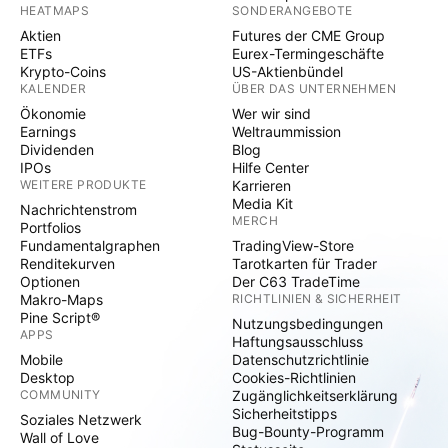
HEATMAPS
SONDERANGEBOTE
Aktien
Futures der CME Group
ETFs
Eurex-Termingeschäfte
Krypto-Coins
US-Aktienbündel
KALENDER
ÜBER DAS UNTERNEHMEN
Ökonomie
Wer wir sind
Earnings
Weltraummission
Dividenden
Blog
IPOs
Hilfe Center
WEITERE PRODUKTE
Karrieren
Media Kit
Nachrichtenstrom
MERCH
Portfolios
Fundamentalgraphen
TradingView-Store
Renditekurven
Tarotkarten für Trader
Optionen
Der C63 TradeTime
Makro-Maps
RICHTLINIEN & SICHERHEIT
Pine Script®
Nutzungsbedingungen
APPS
Haftungsausschluss
Mobile
Datenschutzrichtlinie
Desktop
Cookies-Richtlinien
COMMUNITY
Zugänglichkeitserklärung
Sicherheitstipps
Soziales Netzwerk
Bug-Bounty-Programm
Wall of Love